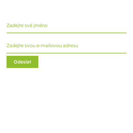
přináší nejnovější vývoj a tipy. Každý měsíc obdržíte
aktualizaci.
Ecobliss Retail Packaging
Edisonweg 11