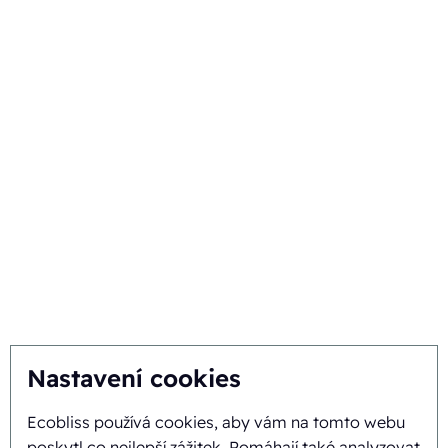
Techniky
Vaše odvětví
Vyberte si Ecobliss
Získejte nejlepší řešení
Udržitelnost
Vy inspirujete, my inovujeme
O nás
Nastavení cookies
Pozadí a historie
Ecobliss používá cookies, aby vám na tomto webu
Mise a vize
poskytl co nejlepší zážitek. Pomáhají také analyzovat