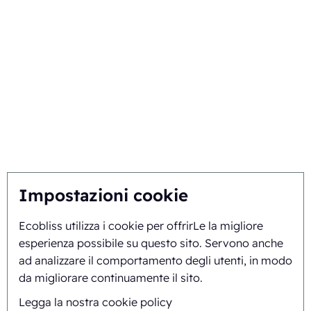
Scegliere Ecobliss
Ottenga la soluzione migliore
Sostenibilità
Lei ispira, noi innoviamo
Chi siamo
Impostazioni cookie
Ecobliss utilizza i cookie per offrirLe la migliore
Storia e background
esperienza possibile su questo sito. Servono anche
Missione e visione
ad analizzare il comportamento degli utenti, in modo
da migliorare continuamente il sito.
Approccio integrale
Legga la nostra cookie policy