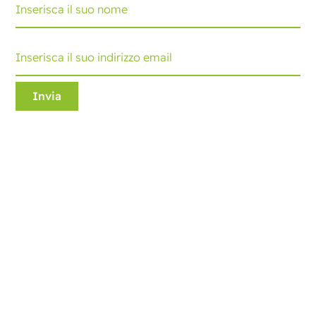
Ecobliss Retail Packaging
Edisonweg 11
6101 XJ Echt, The Netherlands
+31 475 390 550
Contattaci