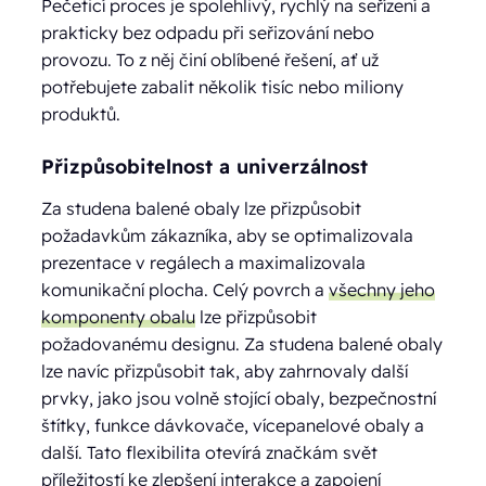
Pečeticí proces je spolehlivý, rychlý na seřízení a
prakticky bez odpadu při seřizování nebo
provozu. To z něj činí oblíbené řešení, ať už
potřebujete zabalit několik tisíc nebo miliony
produktů.
Přizpůsobitelnost a univerzálnost
Za studena balené obaly lze přizpůsobit
požadavkům zákazníka, aby se optimalizovala
prezentace v regálech a maximalizovala
komunikační plocha. Celý povrch a
všechny jeho
komponenty obalu
lze přizpůsobit
požadovanému designu. Za studena balené obaly
lze navíc přizpůsobit tak, aby zahrnovaly další
prvky, jako jsou volně stojící obaly, bezpečnostní
štítky, funkce dávkovače, vícepanelové obaly a
další. Tato flexibilita otevírá značkám svět
příležitostí ke zlepšení interakce a zapojení