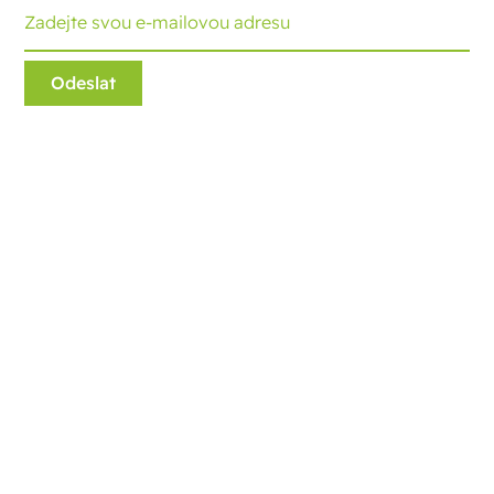
Ecobliss Retail Packaging
Edisonweg 11
6101 XJ Echt, The Netherlands
+31 475 390 550
Kontaktujte nás