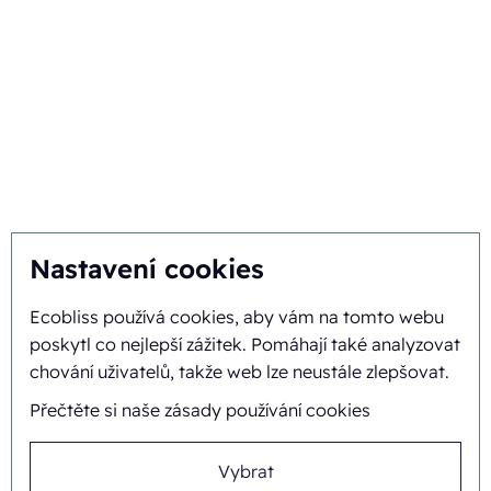
Získejte nejlepší řešení
Udržitelnost
Vy inspirujete, my inovujeme
O nás
Nastavení cookies
Pozadí a historie
Ecobliss používá cookies, aby vám na tomto webu
Mise a vize
poskytl co nejlepší zážitek. Pomáhají také analyzovat
chování uživatelů, takže web lze neustále zlepšovat.
Integrální přístup
Přečtěte si naše zásady používání cookies
Tým
Vybrat