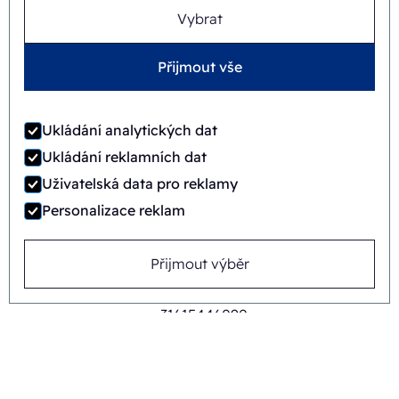
Vybrat
Timo Kubbinga
+31627348895
Přijmout vše
Ukládání analytických dat
Ukládání reklamních dat
Uživatelská data pro reklamy
Personalizace reklam
Přijmout výběr
Jaime Wauben
+31615446090