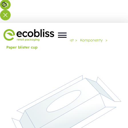
Nacházíte se zde:
Domů
>
Odbornost
>
Komponenty
>
Paper blister cup