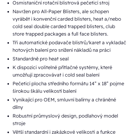
Osmistaniční rotační blistrová pečeticí stroj
Navržen pro All-Paper Blisters, ale schopen
vyrábět i konvenční carded blisters, heat a/nebo
cold seal double carded trapped blisters, club
store trapped packages a full face blisters.
Tři automatické podavače blistrů/karet a vykladač
hotových balení pro snížení nákladů na práci
Standardně pro heat seal
K dispozici volitelné přítlačné systémy, které
umožňují zpracovávat i cold seal balení
Pečeticí plocha středního formátu 14” x 18” pojme
širokou škálu velikostí balení
Vynikající pro OEM, smluvní balírny a chráněné
dílny
Robustní průmyslový design, podlahový model
stroje
Větší standardní i zakázkové velikosti a funkce