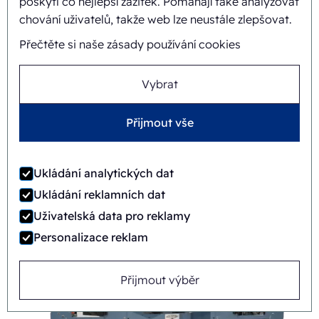
poskytl co nejlepší zážitek. Pomáhají také analyzovat
chování uživatelů, takže web lze neustále zlepšovat.
Přečtěte si naše zásady používání cookies
Vybrat
Přijmout vše
Ukládání analytických dat
FAB8-1418-3-CS
Ukládání reklamních dat
Uživatelská data pro reklamy
Automatický
Rotary
Personalizace reklam
Přijmout výběr