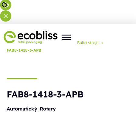
Nacházíte se zde:
Domů
>
Řešení
>
Balicí stroje
>
FAB8-1418-3-APB
FAB8-1418-3-APB
Automatický
Rotary