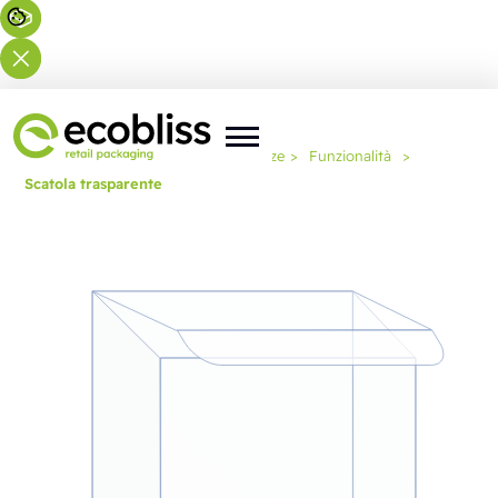
Lei si trova qui:
Home
>
Competenze
>
Funzionalità
>
Scatola trasparente