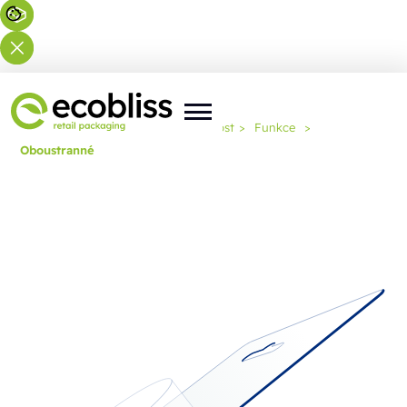
Nacházíte se zde:
Domů
>
Odbornost
>
Funkce
>
Oboustranné