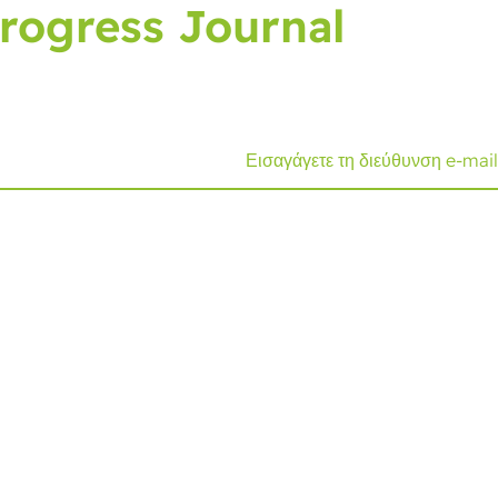
rogress Journal
nal, που σας φέρνει τις τελευταίες εξελίξεις και συμβο
Λύσεις
Τεχνογνωσία
Ε
E
Συσκευασία cold seal
Λειτουργικότητες
Β
Συσκευασία clamshell
Εξαρτήματα
λ
Συσκευασία ασφαλής
Τεχνικές
Β