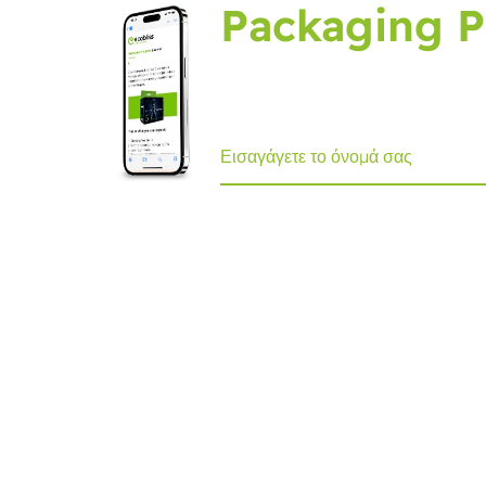
Packaging P
Εγγραφείτε στο packaging jour
Ecobliss Retail Packaging
Edisonweg 11
6101 XJ Echt, The Netherlands
+31 475 390 550