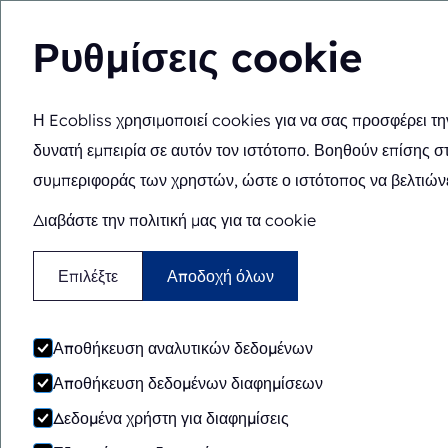
Ρυθμίσεις cookie
Η Ecobliss χρησιμοποιεί cookies για να σας προσφέρει τη
Λύσεις
Τεχνογνωσί
EL
Βρίσκεστε εδώ:
Αρχική
>
Σχετικά
>
Αποστολή και όραμα
δυνατή εμπειρία σε αυτόν τον ιστότοπο. Βοηθούν επίσης σ
συμπεριφοράς των χρηστών, ώστε ο ιστότοπος να βελτιώνε
Διαβάστε την πολιτική μας για τα cookie
Επιλέξτε
Αποδοχή όλων
Αποστο
Αποθήκευση αναλυτικών δεδομένων
Αποθήκευση δεδομένων διαφημίσεων
Δεδομένα χρήστη για διαφημίσεις