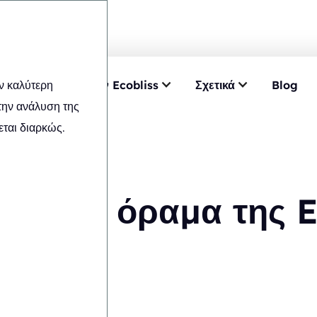
ν καλύτερη
α
Επιλέξτε την Ecobliss
Σχετικά
Blog
την ανάλυση της
ται διαρκώς.
λή και όραμα της E