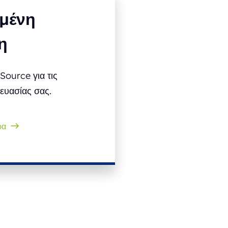
μένη
η
Source για τις
ευασίας σας.
ρα