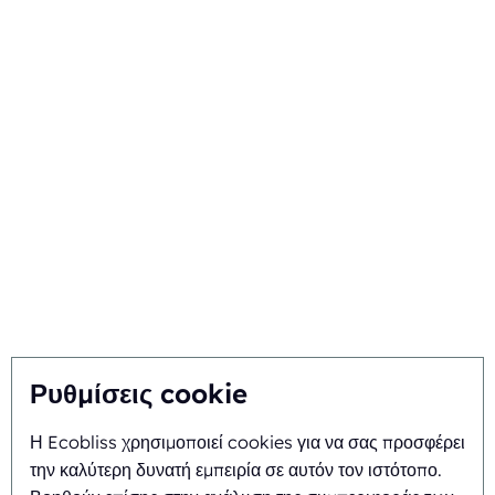
Τεχνογνωσία
Λειτουργικότητες
Εξαρτήματα
Τεχνικές
Ο κλάδος σας
Επιλέξτε την Ecobliss
Ρυθμίσεις cookie
Βρείτε την καλύτερη λύση
Η Ecobliss χρησιμοποιεί cookies για να σας προσφέρει
Βιωσιμότητα
την καλύτερη δυνατή εμπειρία σε αυτόν τον ιστότοπο.