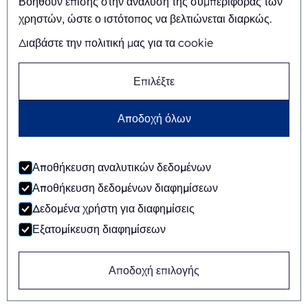
Βοηθούν επίσης στην ανάλυση της συμπεριφοράς των
Εσείς εμπνέετε, εμείς καινοτομούμε
χρηστών, ώστε ο ιστότοπος να βελτιώνεται διαρκώς.
Διαβάστε την πολιτική μας για τα cookie
Σχετικά
Επιλέξτε
Ιστορικό και ιστορία
Αποδοχή όλων
Αποστολή και όραμα
Ολοκληρωμένη προσέγγιση
Αποθήκευση αναλυτικών δεδομένων
Ομάδα
Αποθήκευση δεδομένων διαφημίσεων
Δεδομένα χρήστη για διαφημίσεις
Εξατομίκευση διαφημίσεων
Γενικοί όροι και
©
2026
Ecobliss Retail Packaging ·
Αποδοχή επιλογής
προϋποθέσεις