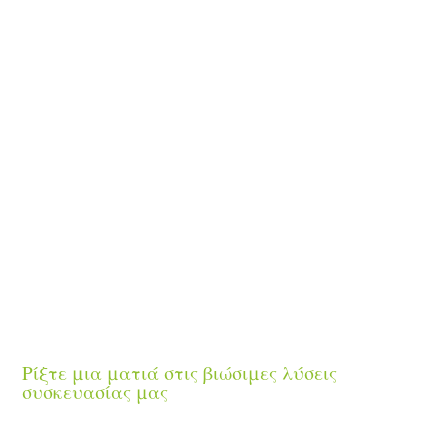
450.000
KWh ενέργειας ανά έτος
84.000
kg αποφευχθείσων εκπομπών CO2 ανά έτος
Ρίξτε μια ματιά στις βιώσιμες λύσεις
συσκευασίας μας