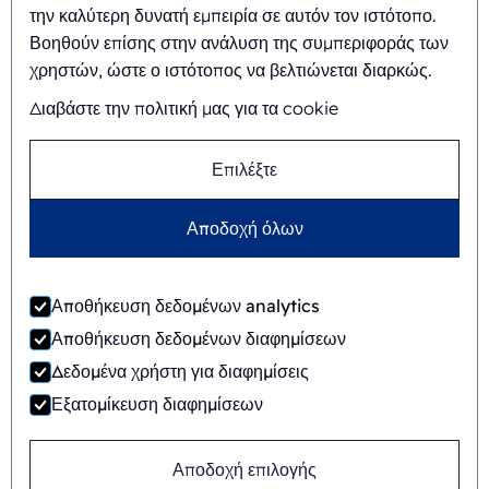
την καλύτερη δυνατή εμπειρία σε αυτόν τον ιστότοπο.
Αποστολή και όραμα
Βοηθούν επίσης στην ανάλυση της συμπεριφοράς των
χρηστών, ώστε ο ιστότοπος να βελτιώνεται διαρκώς.
Ολοκληρωμένη προσέγγιση
Διαβάστε την πολιτική μας για τα cookie
Ομάδα
Επιλέξτε
Αποδοχή όλων
Γενικοί όροι και
©
2026
Ecobliss Retail Packaging ·
προϋποθέσεις
Αποθήκευση δεδομένων analytics
Η Ecobliss Retail Packaging αποτελεί μέρος του
Αποθήκευση δεδομένων διαφημίσεων
Δεδομένα χρήστη για διαφημίσεις
Εξατομίκευση διαφημίσεων
Ιστότοπος από
Μοτίβο μάρκας
Αποδοχή επιλογής