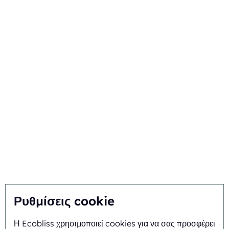
Components
Τεχνικές
Ο κλάδος σας
Επιλέξτε την Ecobliss
Βρείτε την καλύτερη λύση
Βιωσιμότητα
Εσείς εμπνέετε, εμείς καινοτομούμε
Σχετικά
Ρυθμίσεις cookie
Η Ecobliss χρησιμοποιεί cookies για να σας προσφέρει
Ιστορικό και ιστορία