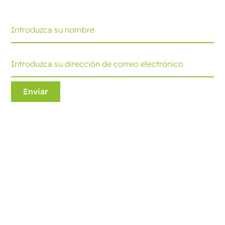
actualización.
Ecobliss Retail Packaging
Edisonweg 11
6101 XJ Echt, The Netherlands