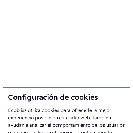
Su sector
Por qué Ecobliss
Encuentre la mejor solución
Sostenibilidad
Usted nos inspira, nosotros innovamos
Sobre nosotros
Configuración de cookies
Ecobliss utiliza cookies para ofrecerle la mejor
Historia y trayectoria
experiencia posible en este sitio web. También
Misión y visión
ayudan a analizar el comportamiento de los usuarios
para que el sitio pueda mejorar continuamente.