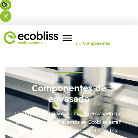
Usted está aquí:
Inicio
>
Experiencia
>
Componentes
Componentes de
envasado
La mayoría de las soluciones de envasado que
desarrollamos y ofrecemos en Ecobliss están
formadas por varios componentes. Estos