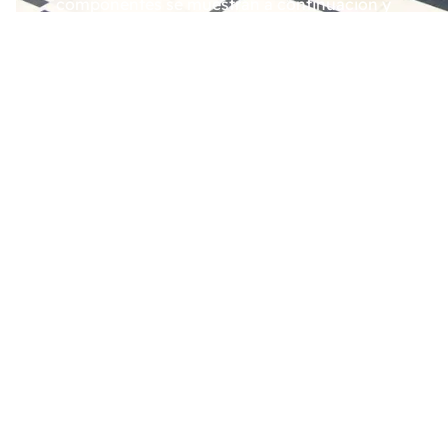
componentes se muestran a continuación y
siempre pueden adquirirse por separado si así
lo desea. Somos flexibles y, aunque nos gusta
ofrecer soluciones completas e integradas,
también estamos encantados de suministrar
componentes individuales. Usted decide sobre
qué partes desea escuchar nuestra opinión
profesional.
En Ecobliss, nuestro objetivo es convertir sus
ideas y requisitos en realidad. Puede contar con
una verdadera colaboración para desarrollar la
mejor solución de envasado para su producto,
ya sea solo para componentes del envase o
para una solución de envasado completa. E
incluso las máquinas de envasado con las que