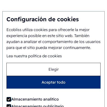
Sobre nosotros
Configuración de cookies
Ecobliss utiliza cookies para ofrecerle la mejor
Historia y trayectoria
experiencia posible en este sitio web. También
Misión y visión
ayudan a analizar el comportamiento de los usuarios
para que el sitio pueda mejorar continuamente.
Enfoque integral
Lea nuestra política de cookies
Equipo
Elegir
Aceptar todo
Términos y condiciones
©
2026
Ecobliss Retail Packaging ·
generales
Almacenamiento analítico
Ecobliss Retail Packaging forma parte del
Almacenamiento publicitario