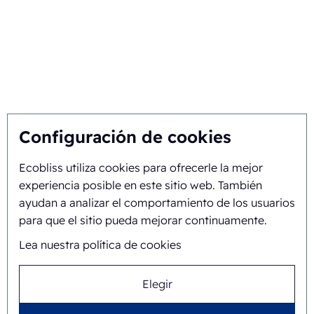
Encuentre la mejor solución
Sostenibilidad
Usted nos inspira, nosotros innovamos
Sobre nosotros
Configuración de cookies
Ecobliss utiliza cookies para ofrecerle la mejor
Historia y trayectoria
experiencia posible en este sitio web. También
Misión y visión
ayudan a analizar el comportamiento de los usuarios
para que el sitio pueda mejorar continuamente.
Enfoque integral
Lea nuestra política de cookies
Equipo
Elegir