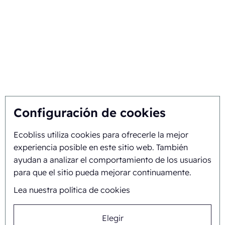
Encuentre la mejor solución
Sostenibilidad
Usted nos inspira, nosotros innovamos
Sobre nosotros
Configuración de cookies
Ecobliss utiliza cookies para ofrecerle la mejor
Historia y trayectoria
experiencia posible en este sitio web. También
Misión y visión
ayudan a analizar el comportamiento de los usuarios
para que el sitio pueda mejorar continuamente.
Enfoque integral
Lea nuestra política de cookies
Equipo
Elegir