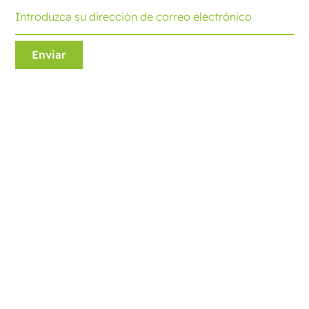
Ecobliss Retail Packaging
Edisonweg 11
6101 XJ Echt, The Netherlands
+31 475 390 550
Contáctenos