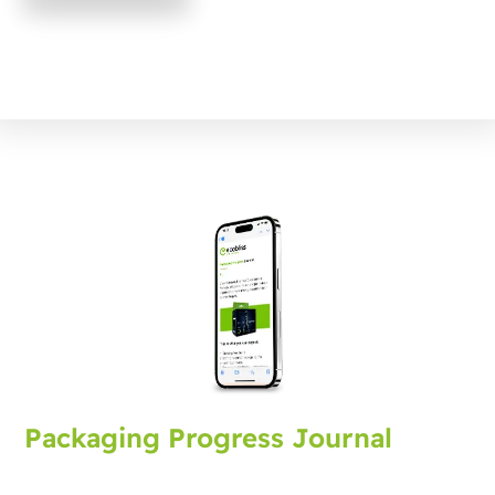
Packaging Progress Journal
Tilatkaa pakkauslehti, joka tuo teille uusimmat