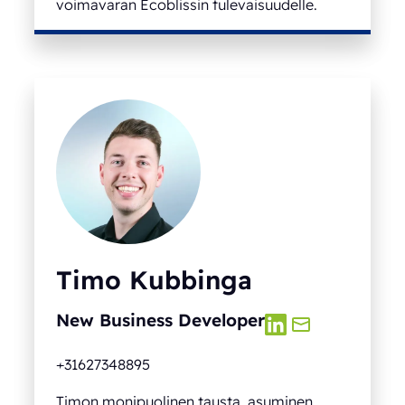
voimavaran Ecoblissin tulevaisuudelle.
Timo Kubbinga
New Business Developer
+31627348895
Timon monipuolinen tausta, asuminen