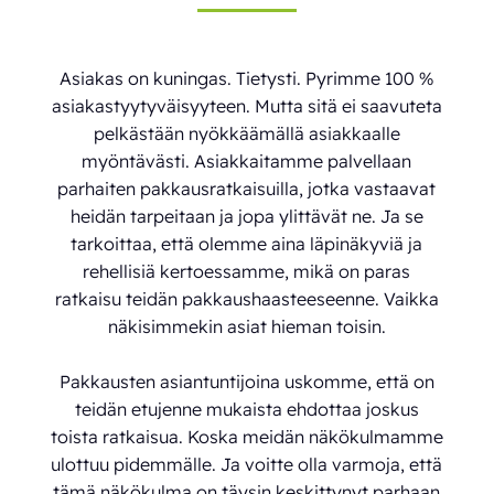
Asiakas on kuningas. Tietysti. Pyrimme 100 %
asiakastyytyväisyyteen. Mutta sitä ei saavuteta
pelkästään nyökkäämällä asiakkaalle
myöntävästi. Asiakkaitamme palvellaan
parhaiten pakkausratkaisuilla, jotka vastaavat
heidän tarpeitaan ja jopa ylittävät ne. Ja se
tarkoittaa, että olemme aina läpinäkyviä ja
rehellisiä kertoessamme, mikä on paras
ratkaisu teidän pakkaushaasteeseenne. Vaikka
näkisimmekin asiat hieman toisin.
Pakkausten asiantuntijoina uskomme, että on
teidän etujenne mukaista ehdottaa joskus
toista ratkaisua. Koska meidän näkökulmamme
ulottuu pidemmälle. Ja voitte olla varmoja, että
tämä näkökulma on täysin keskittynyt parhaan