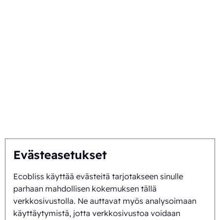
Tekniikat
Toimialanne
Valitse Ecobliss
Hanki paras ratkaisu
Kestävä kehitys
Te inspiroitte, me innovoimme
Evästeasetukset
Tietoa meistä
Ecobliss käyttää evästeitä tarjotakseen sinulle
parhaan mahdollisen kokemuksen tällä
verkkosivustolla. Ne auttavat myös analysoimaan
Tausta ja historia
käyttäytymistä, jotta verkkosivustoa voidaan