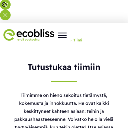
Olet täällä:
Etusivu
>
Tietoa meistä
>
Tiimi
Tutustukaa tiimiin
Tiimimme on hieno sekoitus tietämystä,
kokemusta ja innokkuutta. He ovat kaikki
keskittyneet kahteen asiaan: teihin ja
pakkaushaasteeseenne. Voivatko he olla vielä
tyytyväisempiä, kun tekin olette? Itse asiassa