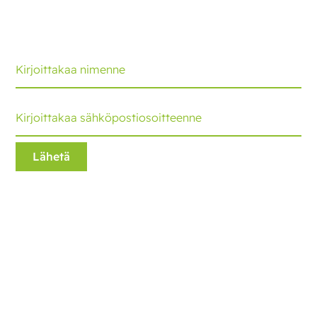
kehitysaskeleet ja vinkit. Saatte päivityksen joka
kuukausi.
Ecobliss Retail Packaging