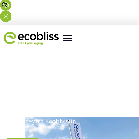
Olet täällä:
Etusivu
>
Yhteystiedot
Ota yhteyttä Ecoblissiin