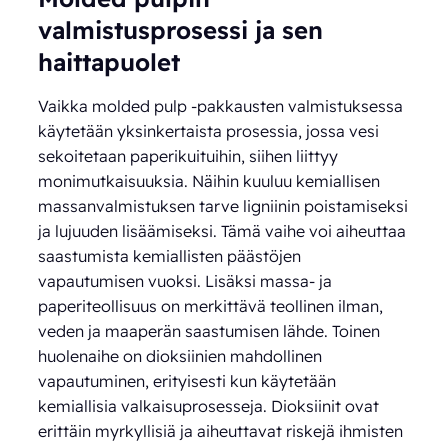
valmistusprosessi ja sen
haittapuolet
Vaikka molded pulp -pakkausten valmistuksessa
käytetään yksinkertaista prosessia, jossa vesi
sekoitetaan paperikuituihin, siihen liittyy
monimutkaisuuksia. Näihin kuuluu kemiallisen
massanvalmistuksen tarve ligniinin poistamiseksi
ja lujuuden lisäämiseksi. Tämä vaihe voi aiheuttaa
saastumista kemiallisten päästöjen
vapautumisen vuoksi. Lisäksi massa- ja
paperiteollisuus on merkittävä teollinen ilman,
veden ja maaperän saastumisen lähde. Toinen
huolenaihe on dioksiinien mahdollinen
vapautuminen, erityisesti kun käytetään
kemiallisia valkaisuprosesseja. Dioksiinit ovat
erittäin myrkyllisiä ja aiheuttavat riskejä ihmisten