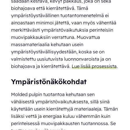
saadaan kestävä, kevyt pakkaus, joka on sekä
biohajoava että kierrätettävä. Tämä
ympäristöystävällinen tuotantomenetelmä ei
ainoastaan minimoi jätettä, vaan myös vähentää
merkittävästi ympäristövaikutuksia perinteisiin
muovipakkauksiin verrattuna. Muovattua
massamateriaalia kehutaan usein
ympäristöystävällisyydestään, koska se on
valmistettu uusiutuvista luonnonvaroista ja on
biohajoava ja kierrätettävä.
Lue lisää prosessista
.
Ympäristönäkökohdat
Molded pulpin tuotantoa kehutaan sen
vähäisestä ympäristövaikutuksesta, sillä siinä
käytetään usein kierrätettyjä materiaaleja. Tämän
lisäksi vettä ja energiaa kuluu vähemmän kuin
perinteisessä muovipakkausten tuotannossa. Se