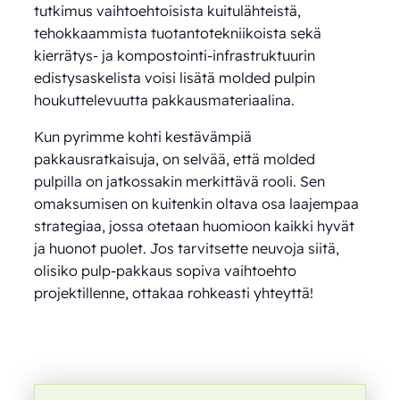
tutkimus vaihtoehtoisista kuitulähteistä,
tehokkaammista tuotantotekniikoista sekä
kierrätys- ja kompostointi-infrastruktuurin
edistysaskelista voisi lisätä molded pulpin
houkuttelevuutta pakkausmateriaalina.
Kun pyrimme kohti kestävämpiä
pakkausratkaisuja, on selvää, että molded
pulpilla on jatkossakin merkittävä rooli. Sen
omaksumisen on kuitenkin oltava osa laajempaa
strategiaa, jossa otetaan huomioon kaikki hyvät
ja huonot puolet. Jos tarvitsette neuvoja siitä,
olisiko pulp-pakkaus sopiva vaihtoehto
projektillenne, ottakaa rohkeasti yhteyttä!