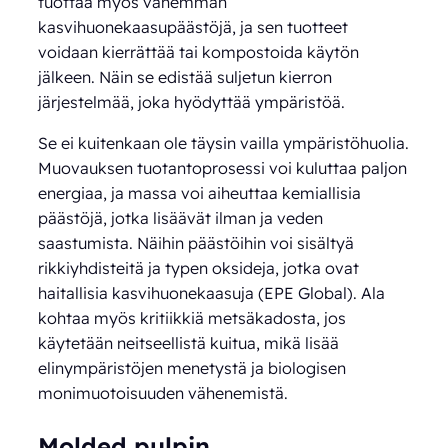
tuottaa myös vähemmän
kasvihuonekaasupäästöjä, ja sen tuotteet
voidaan kierrättää tai kompostoida käytön
jälkeen. Näin se edistää suljetun kierron
järjestelmää, joka hyödyttää ympäristöä.
Se ei kuitenkaan ole täysin vailla ympäristöhuolia.
Muovauksen tuotantoprosessi voi kuluttaa paljon
energiaa, ja massa voi aiheuttaa kemiallisia
päästöjä, jotka lisäävät ilman ja veden
saastumista. Näihin päästöihin voi sisältyä
rikkiyhdisteitä ja typen oksideja, jotka ovat
haitallisia kasvihuonekaasuja (EPE Global). Ala
kohtaa myös kritiikkiä metsäkadosta, jos
käytetään neitseellistä kuitua, mikä lisää
elinympäristöjen menetystä ja biologisen
monimuotoisuuden vähenemistä.
Molded pulpin