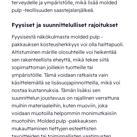
terveydelle ja ympäristölle, mikä lisää molded
pulp -teollisuuden saastejalanjälkeä.
Fyysiset ja suunnittelulliset rajoitukset
Fyysisestä näkökulmasta molded pulp -
pakkauksen kosteusherkkyys voi olla haittapuoli.
Altistuminen märille olosuhteille voi heikentää
sen rakenteellista eheyttä, mikä tekee siitä
sopimattoman joillekin tuotteille tai
ympäristöille. Tämä voidaan ratkaista vain
käsittelemällä se lisäsuojapinnoitteilla, mikä voi
nostaa kustannuksia. Tämän lisäksi sen
suunnittelun joustavuus on rajallinen verrattuna
muihin materiaaleihin, kuten muoviin, joka
voidaan muotoilla helpommin monimutkaisiin
muotoihin. Molded pulp -pakkauksen
mukauttaminen tiettyjen esteettisten
tavoitteiden tai toiminnallisten vaatimusten