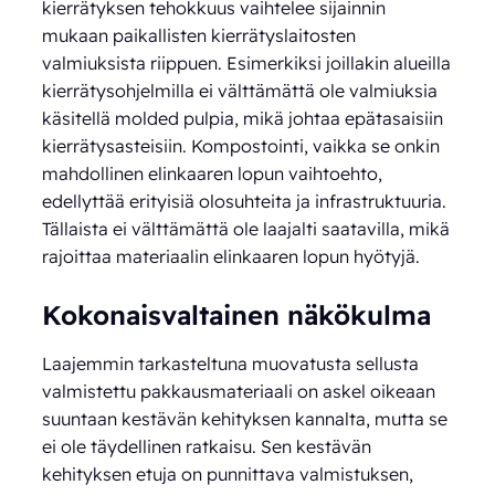
kierrätyksen tehokkuus vaihtelee sijainnin
mukaan paikallisten kierrätyslaitosten
valmiuksista riippuen. Esimerkiksi joillakin alueilla
kierrätysohjelmilla ei välttämättä ole valmiuksia
käsitellä molded pulpia, mikä johtaa epätasaisiin
kierrätysasteisiin. Kompostointi, vaikka se onkin
mahdollinen elinkaaren lopun vaihtoehto,
edellyttää erityisiä olosuhteita ja infrastruktuuria.
Tällaista ei välttämättä ole laajalti saatavilla, mikä
rajoittaa materiaalin elinkaaren lopun hyötyjä.
Kokonaisvaltainen näkökulma
Laajemmin tarkasteltuna muovatusta sellusta
valmistettu pakkausmateriaali on askel oikeaan
suuntaan kestävän kehityksen kannalta, mutta se
ei ole täydellinen ratkaisu. Sen kestävän
kehityksen etuja on punnittava valmistuksen,