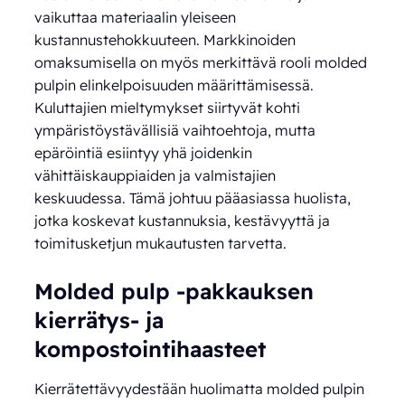
vaikuttaa materiaalin yleiseen
kustannustehokkuuteen. Markkinoiden
omaksumisella on myös merkittävä rooli molded
pulpin elinkelpoisuuden määrittämisessä.
Kuluttajien mieltymykset siirtyvät kohti
ympäristöystävällisiä vaihtoehtoja, mutta
epäröintiä esiintyy yhä joidenkin
vähittäiskauppiaiden ja valmistajien
keskuudessa. Tämä johtuu pääasiassa huolista,
jotka koskevat kustannuksia, kestävyyttä ja
toimitusketjun mukautusten tarvetta.
Molded pulp -pakkauksen
kierrätys- ja
kompostointihaasteet
Kierrätettävyydestään huolimatta molded pulpin