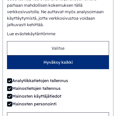
parhaan mahdollisen kokemuksen tällä
verkkosivustolla. Ne auttavat myös analysoimaan
Tausta ja historia
käyttäytymistä, jotta verkkosivustoa voidaan
Missio ja visio
jatkuvasti kehittää.
Kokonaisvaltainen lähestymistapa
Lue evästekäytäntömme
Tiimi
Valitse
Hyväksy kaikki
Yleiset sopimusehdot
©
2026
Ecobliss Retail Packaging ·
Analytiikkatietojen tallennus
Ecobliss Retail Packaging on osa
Mainostietojen tallennus
Mainosten käyttäjätiedot
Mainosten personointi
Sivuston toteutus
Brändimotiivi