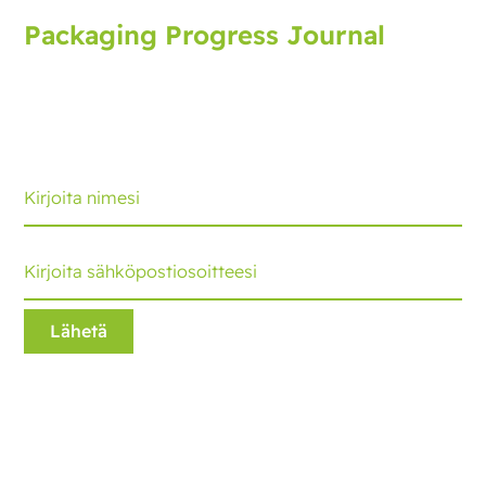
Packaging Progress Journal
Tilaa pakkauslehti, joka tuo sinulle uusimmat
kehitysaskeleet ja vinkit. Saat päivityksen joka
kuukausi.