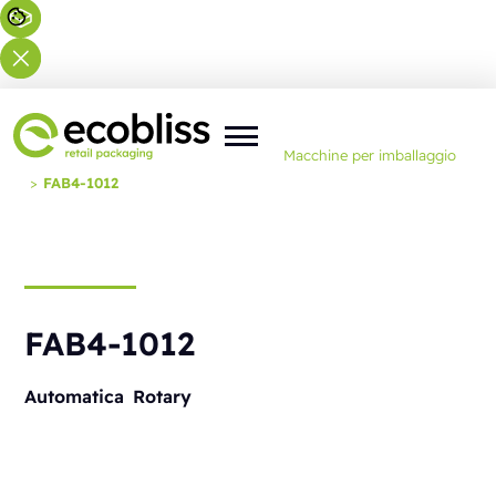
Lei si trova qui:
Home
>
Soluzioni
>
Macchine per imballaggio
>
FAB4-1012
FAB4-1012
Automatica
Rotary