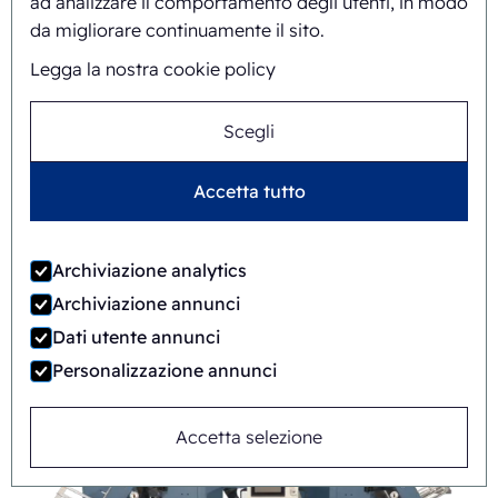
ad analizzare il comportamento degli utenti, in modo
da migliorare continuamente il sito.
Legga la nostra cookie policy
Scegli
Accetta tutto
Archiviazione analytics
Archiviazione annunci
Dati utente annunci
FAB8-1418-3-CS
Personalizzazione annunci
Automatica
Rotary
Accetta selezione