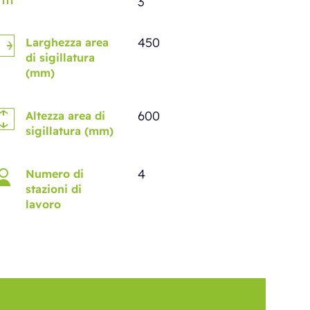
3
450
Larghezza area
di sigillatura
(mm)
600
Altezza area di
sigillatura (mm)
4
Numero di
stazioni di
lavoro