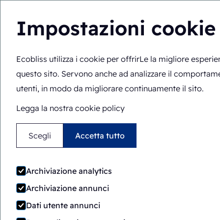
Impostazioni cookie
Ecobliss utilizza i cookie per offrirLe la migliore esperi
Soluzioni
Compete
IT
Lei si trova qui:
Home
>
Soluzioni
>
Macchine per imballaggi
questo sito. Servono anche ad analizzare il comportam
utenti, in modo da migliorare continuamente il sito.
Legga la nostra cookie policy
Scegli
Accetta tutto
Archiviazione analytics
Archiviazione annunci
Dati utente annunci