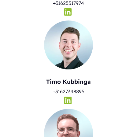
+31625517974
Timo Kubbinga
+31627348895