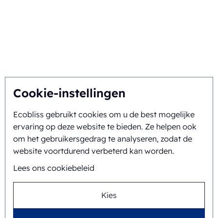
De beste oplossing vinden
Duurzaamheid
U inspireert, wij innoveren
Over ons
Cookie-instellingen
Ecobliss gebruikt cookies om u de best mogelijke
Achtergrond en geschiedenis
ervaring op deze website te bieden. Ze helpen ook
Missie en visie
om het gebruikersgedrag te analyseren, zodat de
website voortdurend verbeterd kan worden.
Integrale aanpak
Lees ons cookiebeleid
Team
Kies