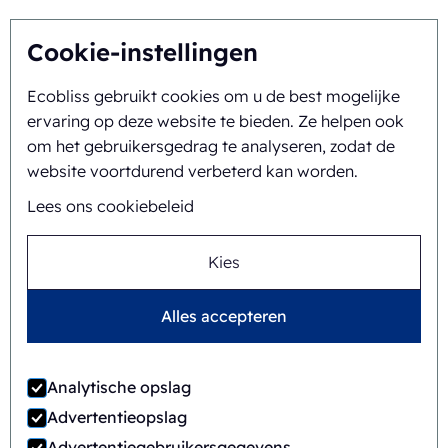
Over ons
Cookie-instellingen
Ecobliss gebruikt cookies om u de best mogelijke
Achtergrond en geschiedenis
ervaring op deze website te bieden. Ze helpen ook
Missie en visie
om het gebruikersgedrag te analyseren, zodat de
website voortdurend verbeterd kan worden.
Integrale aanpak
Lees ons cookiebeleid
Team
Kies
Alles accepteren
Algemene
©
2026
Ecobliss Retail Packaging ·
voorwaarden
Analytische opslag
Ecobliss Retail Packaging is onderdeel van de
Advertentieopslag
Advertentiegebruikersgegevens