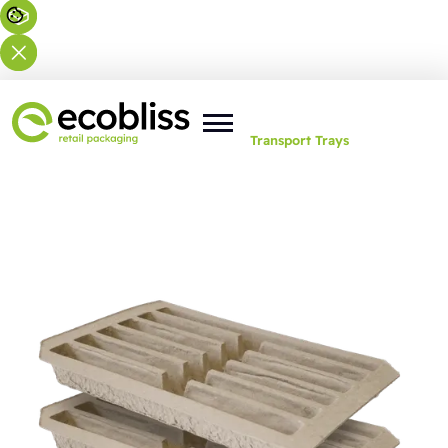
U bent hier:
Home
>
Oplossingen
>
Transport Trays