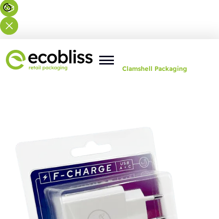
U bent hier:
Home
>
Oplossingen
>
Clamshell Packaging