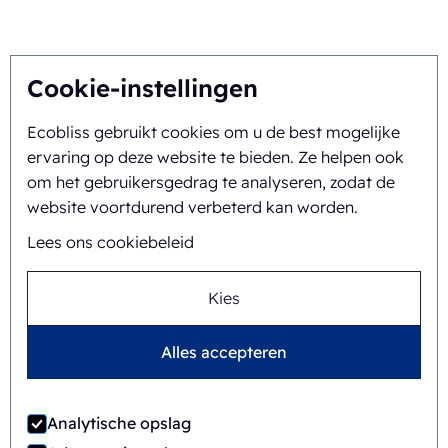
Over ons
Cookie-instellingen
Ecobliss gebruikt cookies om u de best mogelijke
Achtergrond en geschiedenis
ervaring op deze website te bieden. Ze helpen ook
Missie en visie
om het gebruikersgedrag te analyseren, zodat de
website voortdurend verbeterd kan worden.
Integrale aanpak
Lees ons cookiebeleid
Team
Kies
Alles accepteren
Algemene
©
2026
Ecobliss Retail Packaging ·
voorwaarden
Analytische opslag
Ecobliss Retail Packaging is onderdeel van de