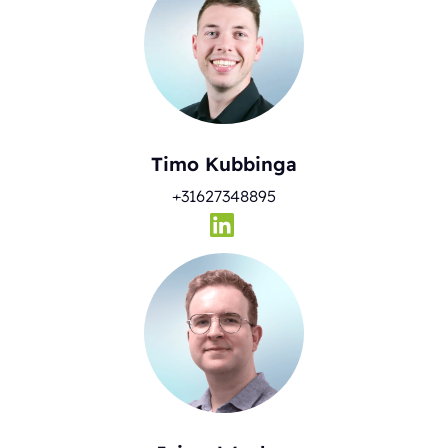
Timo Kubbinga
+31627348895