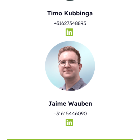
Timo Kubbinga
+31627348895
Jaime Wauben
+31615446090