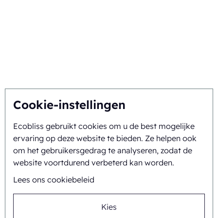
De beste oplossing vinden
Duurzaamheid
U inspireert, wij innoveren
Over ons
Cookie-instellingen
Ecobliss gebruikt cookies om u de best mogelijke
Achtergrond en geschiedenis
ervaring op deze website te bieden. Ze helpen ook
Missie en visie
om het gebruikersgedrag te analyseren, zodat de
website voortdurend verbeterd kan worden.
Integrale aanpak
Lees ons cookiebeleid
Team
Kies