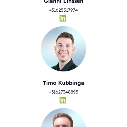
Gianni Linssen
+31625517974
Timo Kubbinga
+31627348895