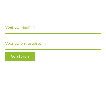
Meld u aan voor het verpakkingsjournaal met de
nieuwste ontwikkelingen en tips. Elke maand
ontvangt u een update.
Ecobliss Retail Packaging