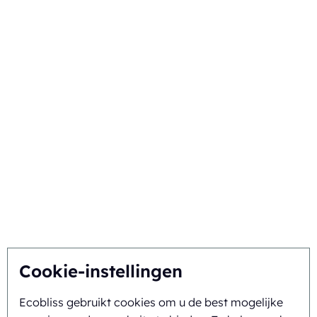
Technieken
Uw sector
Kies voor Ecobliss
De beste oplossing vinden
Duurzaamheid
U inspireert, wij innoveren
Over ons
Cookie-instellingen
Ecobliss gebruikt cookies om u de best mogelijke
Achtergrond en geschiedenis