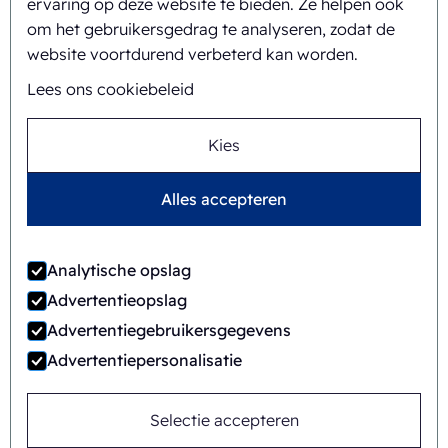
ervaring op deze website te bieden. Ze helpen ook
Missie en visie
om het gebruikersgedrag te analyseren, zodat de
website voortdurend verbeterd kan worden.
Integrale aanpak
Lees ons cookiebeleid
Team
Kies
Alles accepteren
Algemene
©
2026
Ecobliss Retail Packaging ·
voorwaarden
Analytische opslag
Ecobliss Retail Packaging is onderdeel van de
Advertentieopslag
Advertentiegebruikersgegevens
Advertentiepersonalisatie
Site door
Merkmotief
Selectie accepteren