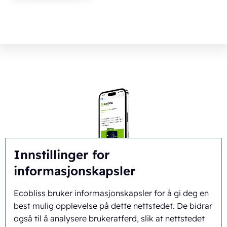
Innstillinger for
informasjonskapsler
Packaging Progress Journal
Ecobliss bruker informasjonskapsler for å gi deg en
best mulig opplevelse på dette nettstedet. De bidrar
Meld deg på pakkejournalen som gir deg de nyeste
også til å analysere brukeratferd, slik at nettstedet
utviklingene og tipsene. Hver måned mottar du en