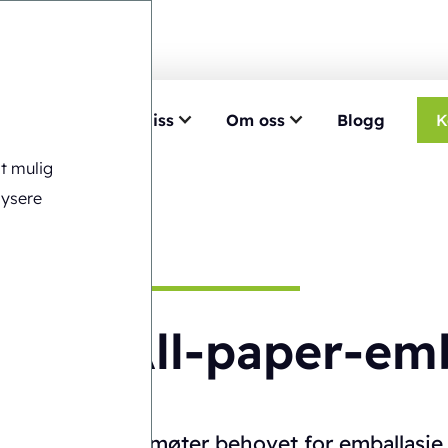
ise
Velg Ecobliss
Om oss
Blogg
K
st mulig
lysere
All-paper-emb
Vi møter behovet for emballasj