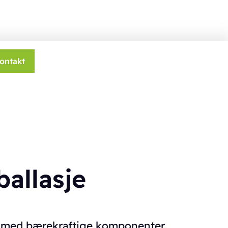
ontakt
allasje
e med bærekraftige komponenter.