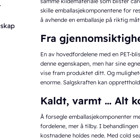
samme kildemateriale som blister card
-
skille emballasjekomponentene for resi
g
å avhende en emballasje på riktig måt
nskap
Fra gjennomsiktighet
En av hovedfordelene med en PET-blis
denne egenskapen, men har sine egne f
vise fram produktet ditt. Og mulighete
enorme. Salgskraften kan opprettholde
Kaldt, varmt … Alt
Å forsegle emballasjekomponenter med
fordelene, mer å tilby. I behandlinge
kostnadene holdes nede. Med cold seal