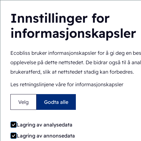
Innstillinger for
informasjonskapsler
Løsninger
Ekspert
NO
Du er her:
Hjem
>
Løsninger
>
All-paper-emballasje
Ecobliss bruker informasjonskapsler for å gi deg en be
opplevelse på dette nettstedet. De bidrar også til å ana
brukeratferd, slik at nettstedet stadig kan forbedres.
Les retningslinjene våre for informasjonskapsler
Velg
Godta alle
Lagring av analysedata
Lagring av annonsedata