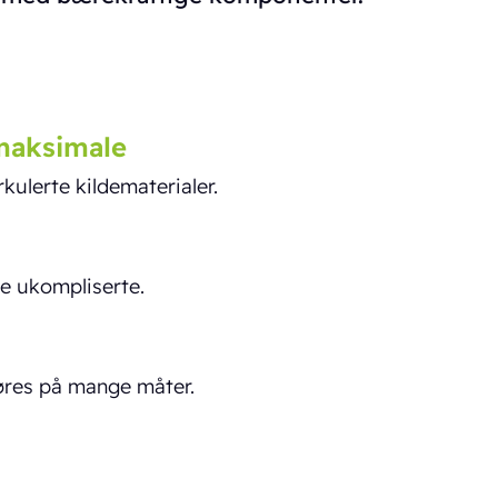
 maksimale
kulerte kildematerialer.
e ukompliserte.
øres på mange måter.