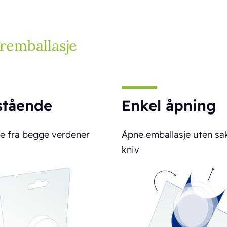
eremballasje
tstående
Enkel åpning
e fra begge verdener
Åpne emballasje uten sak
kniv