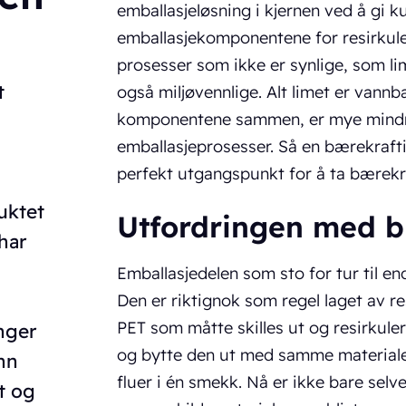
emballasjeløsning i kjernen ved å gi ku
emballasjekomponentene for resirkuleri
prosesser som ikke er synlige, som li
t
også miljøvennlige. Alt limet er vannb
komponentene sammen, er mye mind
emballasjeprosesser. Så en bærekrafti
perfekt utgangspunkt for å ta bærekraf
uktet
Utfordringen med bl
 har
Emballasjedelen som sto for tur til en
Den er riktignok som regel laget av re
PET som måtte skilles ut og resirkuler
enger
og bytte den ut med samme materiale s
enn
fluer i én smekk. Nå er ikke bare sel
et og