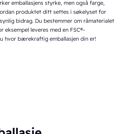
ker emballasjens styrke, men også farge,
hvordan produktet ditt settes i søkelyset for
 usynlig bidrag. Du bestemmer om råmaterialet
 for eksempel leveres med en FSC®-
du hvor bærekraftig emballasjen din er!
allasje