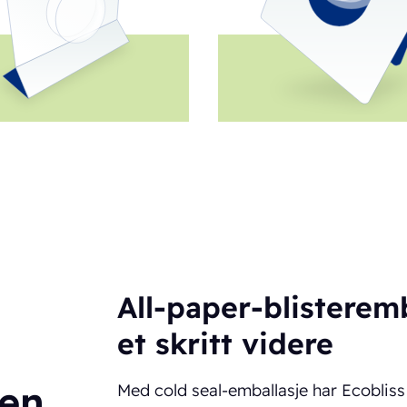
All-paper-blisteremb
et skritt videre
gen
Med cold seal-emballasje har Ecobliss