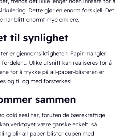
et, trengs det ikke lenger noen innsats for å
rkulering. Dette gjør en enorm forskjell. Det
e har blitt enormt mye enklere.
 til synlighet
ter er gjennomsiktigheten. Papir mangler
ordeler … Ulike utsnitt kan realiseres for å
ne for å trykke på all-paper-blisteren er
s og til og med forsterkes!
 kommer sammen
 cold seal har, foruten de bærekraftige
n kan verktøyet være ganske enkelt, så
ing blir all-paper-blister cupen med