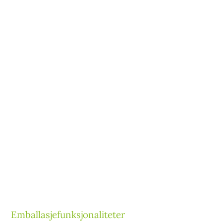
gjøre enda mer.
Riktig emballasje kan gi funksjonaliteter som
støtter produktet ditt enda mer. Emballasje kan
legge til en dispenserfunksjon eller kanskje et
ekstra sikkerhetstiltak. Kanskje kan produktet
ditt gjøres frittstående og ha to sider for å
kommunisere ekstra salgskraft!
Mulighetene er uendelige, din (og vår) fantasi er
den eneste grensen!
Emballasjefunksjonaliteter