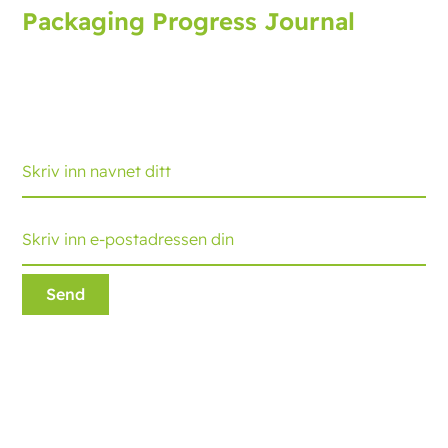
Packaging Progress Journal
Meld deg på pakkejournalen som gir deg de nyeste
utviklingene og tipsene. Hver måned mottar du en
oppdatering.