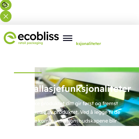
Du er her:
Hjem
>
Ekspertise
>
Funksjonaliteter
Emballasjefunksjonaliteter
Å pakke produktet ditt gir først og fremst
beskyttelse av produktet. Ved å legge til de
riktige kommunikasjonsbudskapene blir
emballasjen en promotor, en forbedring av
produktet og merkevaren din. Men den kan