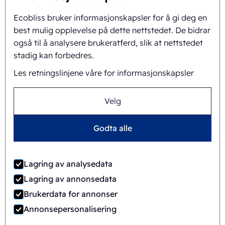
Ecobliss bruker informasjonskapsler for å gi deg en
Bakgrunn og historie
best mulig opplevelse på dette nettstedet. De bidrar
Misjon og visjon
også til å analysere brukeratferd, slik at nettstedet
stadig kan forbedres.
Helhetlig tilnærming
Les retningslinjene våre for informasjonskapsler
Team
Velg
Godta alle
Generelle vilkår og
©
2026
Ecobliss Retail Packaging ·
betingelser
Lagring av analysedata
Ecobliss Retail Packaging er en del av
Lagring av annonsedata
Brukerdata for annonser
Annonsepersonalisering
Nettsted av
Merkemotiv