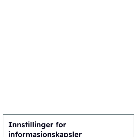
Funksjonaliteter
Komponenter
Teknikker
Din bransje
Velg Ecobliss
Få den beste løsningen
Bærekraft
Du inspirerer, vi innoverer
Innstillinger for
Om oss
informasjonskapsler