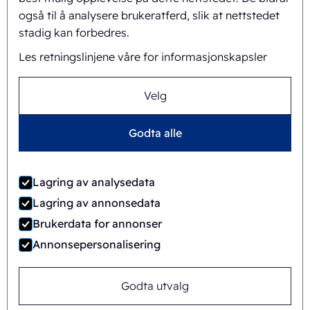
Misjon og visjon
også til å analysere brukeratferd, slik at nettstedet
stadig kan forbedres.
Helhetlig tilnærming
Les retningslinjene våre for informasjonskapsler
Team
Velg
Godta alle
Generelle vilkår og
©
2026
Ecobliss Retail Packaging ·
betingelser
Lagring av analysedata
Ecobliss Retail Packaging er en del av
Lagring av annonsedata
Brukerdata for annonser
Annonsepersonalisering
Nettsted av
Merkemotiv
Godta utvalg