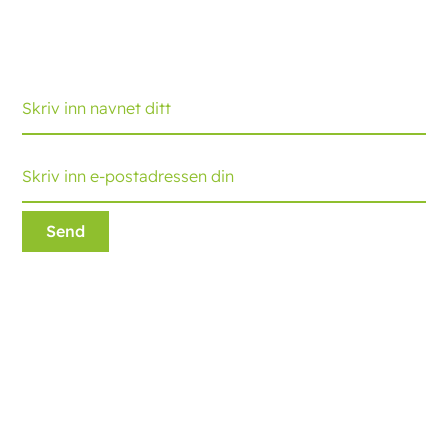
Meld deg på pakkejournalen som gir deg de nyeste
utviklingene og tipsene. Hver måned mottar du en
oppdatering.
Ecobliss Retail Packaging