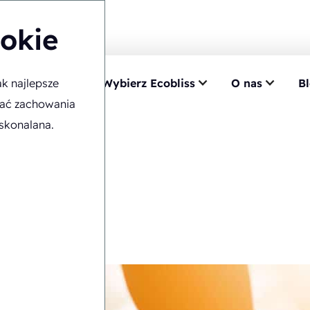
ookie
k najlepsze
a ekspercka
Wybierz Ecobliss
O nas
B
epsze rozwiązanie
wać zachowania
skonalana.