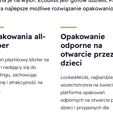
zna je na wylot. Ecobliss jest gotów udzielić
a najlepsze możliwe rozwiązanie opakowani
kowania all-
Opakowanie
per
odporne na
otwarcie prze
ń plastikowy blister na
dzieci
n nadający się do
lingu, zachowując
Locked4Kids, najbardzie
nę i atrakcyjność na
wszechstronna na świec
.
platforma opakowań
odpornych na otwarcie p
dzieci i przyjaznych dla