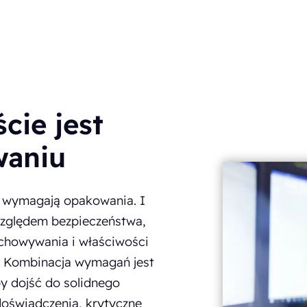
cie jest
waniu
e wymagają opakowania. I
zględem bezpieczeństwa,
chowywania i właściwości
a. Kombinacja wymagań jest
by dojść do solidnego
oświadczenia, krytyczne