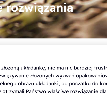
e rozwiązania
złożoną układankę, nie ma nic bardziej frust
związywanie złożonych wyzwań opakowaniowyc
pełnego obrazu układanki, od początku do koń
by otrzymali Państwo właściwe rozwiązanie 