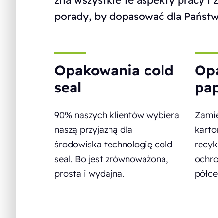
zna wszystkie te aspekty pracy i 
porady, by dopasować dla Państw
Opakowania cold
Opa
seal
pa
90% naszych klientów wybiera
Zamie
naszą przyjazną dla
karto
środowiska technologię cold
recyk
seal. Bo jest zrównoważona,
ochro
prosta i wydajna.
półce