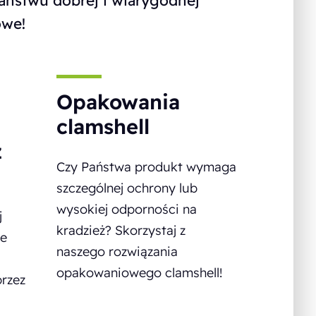
 Państwu dobrej i wiarygodnej
owe!
Opakowania
clamshell
z
Czy Państwa produkt wymaga
szczególnej ochrony lub
wysokiej odporności na
j
kradzież? Skorzystaj z
ie
naszego rozwiązania
opakowaniowego clamshell!
rzez