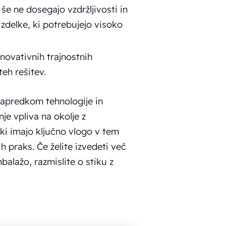
 še ne dosegajo vzdržljivosti in
izdelke, ki potrebujejo visoko
inovativnih trajnostnih
eh rešitev.
napredkom tehnologije in
e vpliva na okolje z
ki imajo ključno vlogo v tem
 praks. Če želite izvedeti več
alažo, razmislite o stiku z