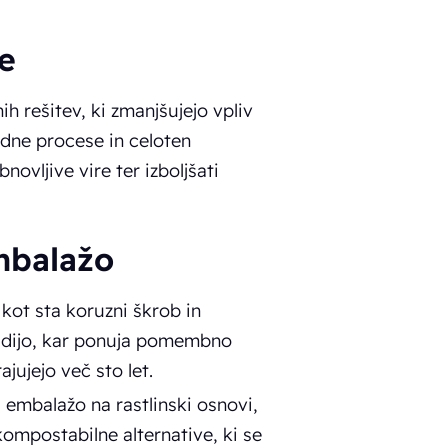
e
h rešitev, ki zmanjšujejo vpliv
vodne procese in celoten
novljive vire ter izboljšati
embalažo
 kot sta koruzni škrob in
radijo, kar ponuja pomembno
jujejo več sto let.
za embalažo na rastlinski osnovi,
kompostabilne alternative, ki se