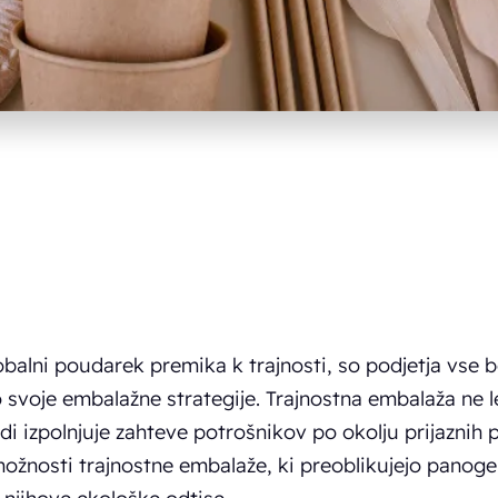
obalni poudarek premika k trajnosti, so podjetja vse b
o svoje embalažne strategije. Trajnostna embalaža ne le
i izpolnjuje zahteve potrošnikov po okolju prijaznih p
možnosti trajnostne embalaže, ki preoblikujejo panog