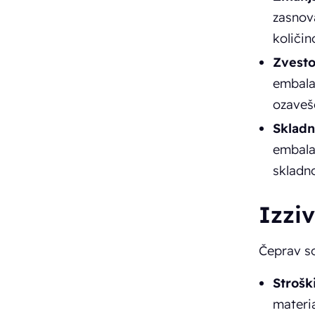
zasnova
količin
Zvest
embala
ozaveš
Skladn
embala
skladno
Izziv
Čeprav so
Strošk
materia