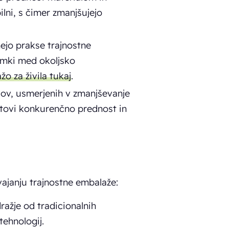
ilni, s čimer zmanjšujejo
mejo prakse trajnostne
amki med okoljsko
o za živila tukaj
.
sov, usmerjenih v zmanjševanje
otovi konkurenčno prednost in
vajanju trajnostne embalaže:
ražje od tradicionalnih
tehnologij.