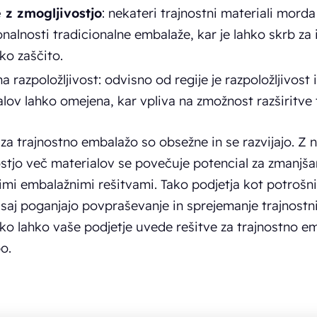
 z zmogljivostjo
: nekateri trajnostni materiali morda
nalnosti tradicionalne embalaže, kar je lahko skrb za 
ko zaščito.
 razpoložljivost: odvisno od regije je razpoložljivost 
lov lahko omejena, kar vpliva na zmožnost razširitve t
za trajnostno embalažo so obsežne in se razvijajo. Z 
tjo več materialov se povečuje potencial za zmanjšanj
imi embalažnimi rešitvami. Tako podjetja kot potrošni
saj poganjajo povpraševanje in sprejemanje trajnostnih
ko lahko vaše podjetje uvede rešitve za trajnostno emb
o.