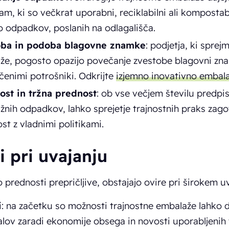
m, ki so večkrat uporabni, reciklabilni ali kompostab
o odpadkov, poslanih na odlagališča.
oba in podoba blagovne znamke
: podjetja, ki sprej
že, pogosto opazijo povečanje zvestobe blagovni zn
čenimi potrošniki. Odkrijte
izjemno inovativno embalaž
ost in tržna prednost
: ob vse večjem številu predpi
žnih odpadkov, lahko sprejetje trajnostnih praks zag
st z vladnimi politikami.
i pri uvajanju
 prednosti prepričljive, obstajajo ovire pri širokem u
i
: na začetku so možnosti trajnostne embalaže lahko d
lov zaradi ekonomije obsega in novosti uporabljenih 