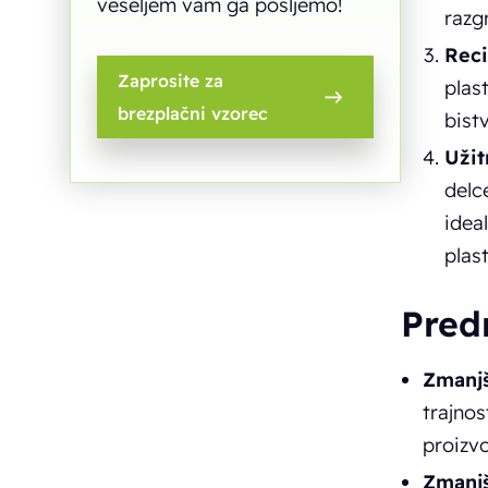
veseljem vam ga pošljemo!
razg
Reci
Zaprosite za
plas
brezplačni vzorec
bist
Užit
delc
idea
plast
Pred
Zmanjš
trajno
proizv
Zmanj