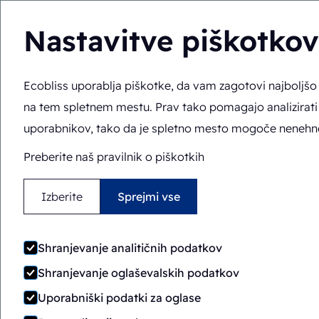
Nastavitve piškotkov
Ecobliss uporablja piškotke, da vam zagotovi najboljš
Rešitve
Strokovno 
SL
Tu ste:
Domov
>
Blog
>
Raziskovanje možnosti trajnostn
na tem spletnem mestu. Prav tako pomagajo analizirati
uporabnikov, tako da je spletno mesto mogoče nenehno 
Preberite naš pravilnik o piškotkih
Izberite
Sprejmi vse
Razisko
Shranjevanje analitičnih podatkov
Shranjevanje oglaševalskih podatkov
Uporabniški podatki za oglase