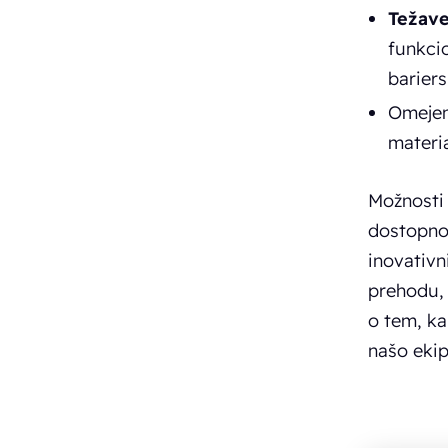
Težave
funkcio
bariers
Omejena
materia
Možnosti 
dostopnos
inovativn
prehodu, 
o tem, ka
našo ekip