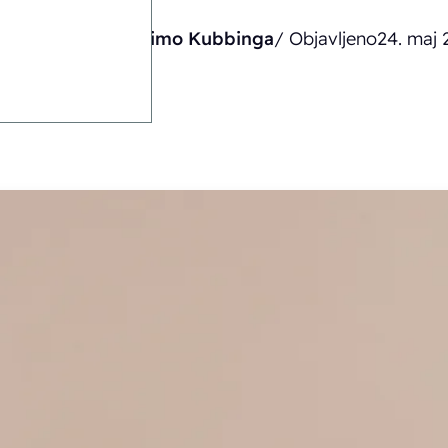
Napisal
Timo Kubbinga
/ Objavljeno
24. maj