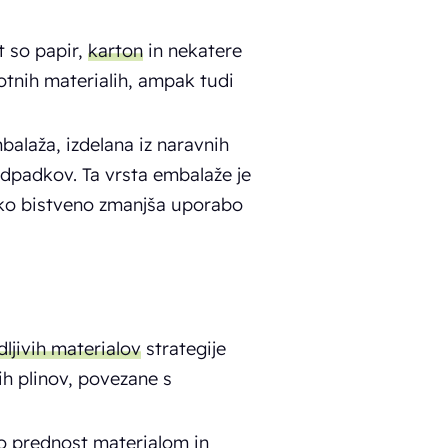
t so papir,
karton
in nekatere
otnih materialih, ampak tudi
mbalaža, izdelana iz naravnih
odpadkov. Ta vrsta embalaže je
ahko bistveno zmanjša uporabo
ljivih materialov
strategije
h plinov, povezane s
jo prednost materialom in