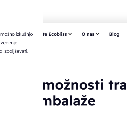
o možno izkušnjo
znanje
Izberite Ecobliss
O nas
Blog
e embalaže
 vedenje
izboljševati.
vanje možnosti tr
embalaže