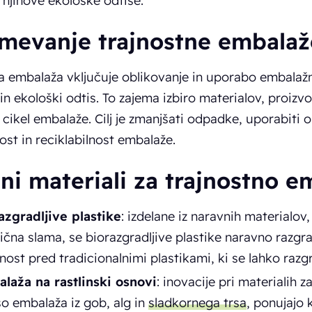
 njihove ekološke odtise.
mevanje trajnostne embalaž
a embalaža vključuje oblikovanje in uporabo embalažni
 in ekološki odtis. To zajema izbiro materialov, proiz
i cikel embalaže. Cilj je zmanjšati odpadke, uporabiti ob
ost in reciklabilnost embalaže.
lni materiali za trajnostno 
azgradljive plastike
: izdelane iz naravnih materialov,
ična slama, se biorazgradljive plastike naravno razg
nost pred tradicionalnimi plastikami, ki se lahko razgra
laža na rastlinski osnovi
: inovacije pri materialih 
so embalaža iz gob, alg in
sladkornega trsa
, ponujajo 