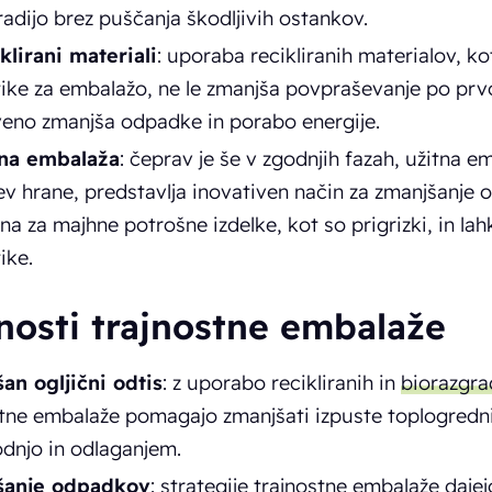
radijo brez puščanja škodljivih ostankov.
klirani materiali
: uporaba recikliranih materialov, ko
tike za embalažo, ne le zmanjša povpraševanje po prv
veno zmanjša odpadke in porabo energije.
na embalaža
: čeprav je še v zgodnjih fazah, užitna e
ev hrane, predstavlja inovativen način za zmanjšanje 
lna za majhne potrošne izdelke, kot so prigrizki, in l
ike.
nosti trajnostne embalaže
an ogljični odtis
: z uporabo recikliranih in
biorazgrad
stne embalaže pomagajo zmanjšati izpuste toplogredni
odnjo in odlaganjem.
šanje odpadkov
: strategije trajnostne embalaže daje