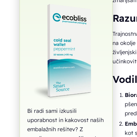
zmanjšati
Razu
Trajnostn
na okolje
življenjsk
učinkovit
Vodi
Bior
pšen
Bi radi sami izkusili
pred
uporabnost in kakovost naših
Emba
embalažnih rešitev? Z
kot 