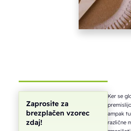
Ker se gl
Zaprosite za
premislij
brezplačen vzorec
ampak tud
zdaj!
različne 