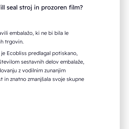
ll seal stroj in prozoren film?
ili embalažo, ki ne bi bila le
h trgovin.
je Ecobliss predlagal potiskano,
številom sestavnih delov embalaže,
elovanju z vodilnim zunanjim
ost in znatno zmanjšala svoje skupne