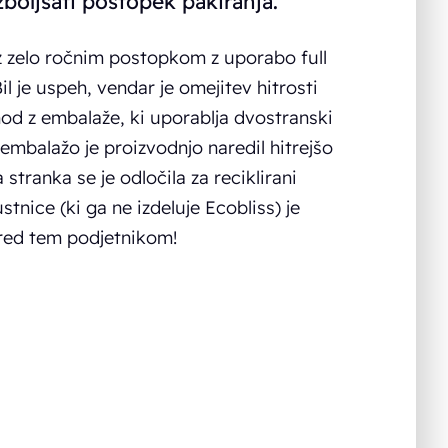
zboljšati postopek pakiranja.
z zelo ročnim postopkom z uporabo full
 je uspeh, vendar je omejitev hitrosti
ehod z embalaže, ki uporablja dvostranski
l embalažo je proizvodnjo naredil hitrejšo
stranka se je odločila za reciklirani
stnice (ki ga ne izdeluje Ecobliss) je
pred tem podjetnikom!