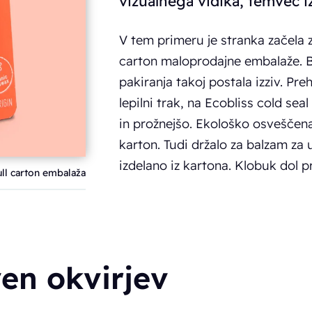
vizualnega vidika, temveč i
V tem primeru je stranka začela 
carton maloprodajne embalaže. Bil
pakiranja takoj postala izziv. Pr
lepilni trak, na Ecobliss cold sea
in prožnejšo. Ekološko osveščena 
karton. Tudi držalo za balzam za u
izdelano iz kartona. Klobuk dol 
ull carton embalaža
ven okvirjev