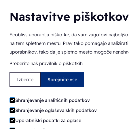
Nastavitve piškotkov
Ecobliss uporablja piškotke, da vam zagotovi najboljš
Rešitve
Strokovno 
SL
Tu ste:
Domov
>
Izberite Ecobliss
>
Vi navdihujete, mi inov
na tem spletnem mestu. Prav tako pomagajo analizirati
uporabnikov, tako da je spletno mesto mogoče nenehno 
Preberite naš pravilnik o piškotkih
Izberite
Sprejmite vse
Shranjevanje analitičnih podatkov
Shranjevanje oglaševalskih podatkov
Uporabniški podatki za oglase