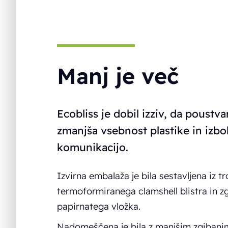
Manj je več
Ecobliss je dobil izziv, da poust
zmanjša vsebnost plastike in izbol
komunikacijo.
Izvirna embalaža je bila sestavljena iz t
termoformiranega clamshell blistra in 
papirnatega vložka.
Nadomeščena je bila z manjšim zgibanim