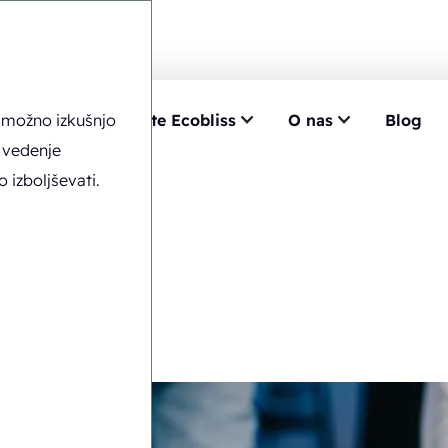
o možno izkušnjo
znanje
Izberite Ecobliss
O nas
Blog
iramo
 vedenje
izboljševati.