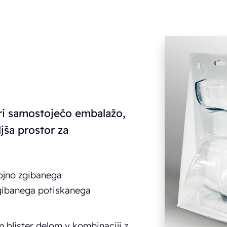
vari samostoječo embalažo,
jša prostor za
rojno zgibanega
zgibanega potiskanega
 blister delom v kombinaciji z