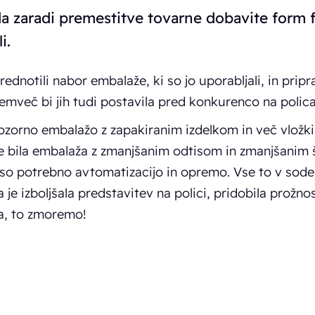
da zaradi premestitve tovarne dobavite form fi
i.
dnotili nabor embalaže, ki so jo uporabljali, in priprav
temveč bi jih tudi postavila pred konkurenco na polica
zorno embalažo z zapakiranim izdelkom in več vložki 
 bila embalaža z zmanjšanim odtisom in zmanjšanim 
z vso potrebno avtomatizacijo in opremo. Vse to v sod
 je izboljšala predstavitev na polici, pridobila prožn
 da, to zmoremo!