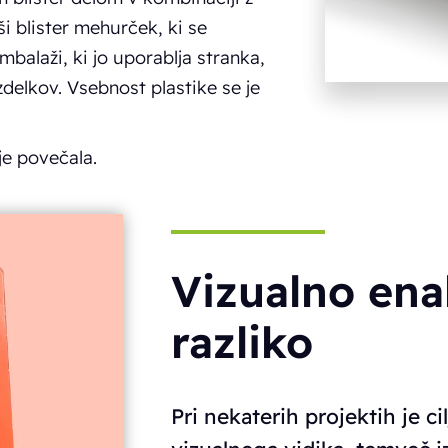
ši blister mehurček, ki se
embalaži, ki jo uporablja stranka,
zdelkov. Vsebnost plastike se je
je povečala.
Vizualno enak
razliko
Pri nekaterih projektih je 