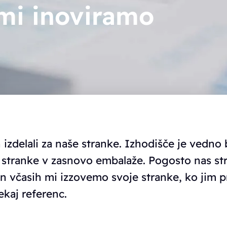
 mi inoviramo
h izdelali za naše stranke. Izhodišče je vedno
stranke v zasnovo embalaže. Pogosto nas str
In včasih mi izzovemo svoje stranke, ko jim 
ekaj referenc.