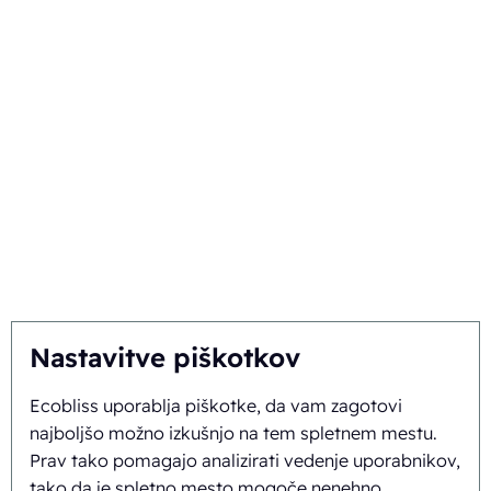
Tehnike
Vaša panoga
Izberite Ecobliss
Pridobite najboljšo rešitev
Trajnost
Vi navdihujete, mi inoviramo
Nastavitve piškotkov
O nas
Ecobliss uporablja piškotke, da vam zagotovi
najboljšo možno izkušnjo na tem spletnem mestu.
Ozadje in zgodovina
Prav tako pomagajo analizirati vedenje uporabnikov,
Poslanstvo in vizija
tako da je spletno mesto mogoče nenehno