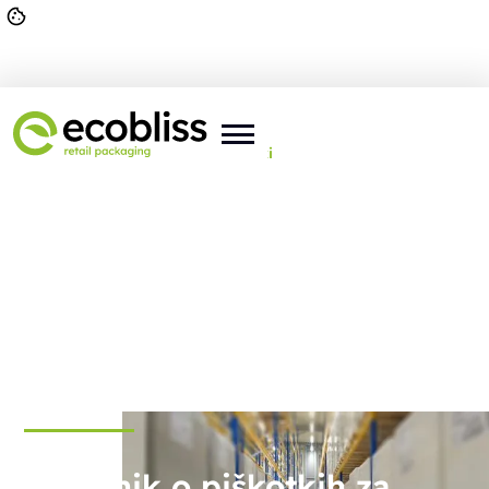
Tu ste:
Domov
>
Splošno
>
Piškotki
Pravilnik o piškotkih za