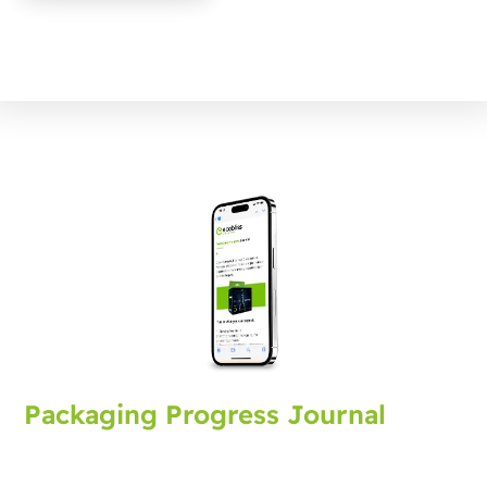
Packaging Progress Journal
Prijavite se na embalažni časopis, ki vam prinaša