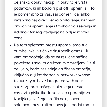
dejansko opravi nakup, in prav to je vrsta
podatkov, ki jih bodo ti piškotki spremljali. To
je pomembno za vas, saj pomeni, da lahko
natančno napovedujemo poslovanje, kar nam
omogoča spremljanje stroškov oglaševanja in
izdelkov ter zagotavljanje najboljše možne
cene.
Na tem spletnem mestu uporabljamo tudi
gumbe in/ali vtičnike družbenih omrežij, ki
vam omogočajo, da se na različne načine
povežete s svojim družbenim omrežjem. Da ti
delujejo, bodo naslednja družbena omrežja,
vključno z; {List the social networks whose
features you have integrated with your
site?:12}, prek našega spletnega mesta
nastavila piškotke, ki se lahko uporabijo za
izboljšanje vašega profila na njihovem
spletnem mestu ali prispevajo k podatkom, ki