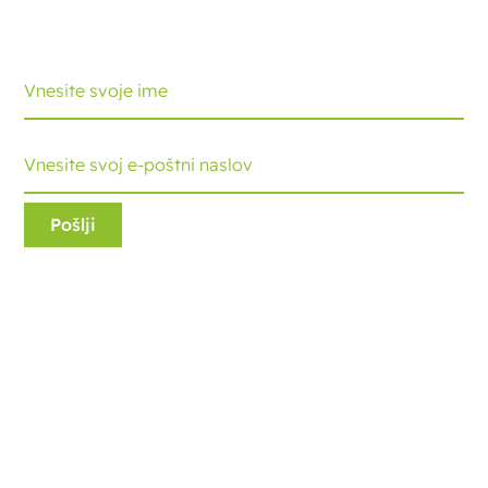
najnovejši razvoj in nasvete. Vsak mesec boste prejeli
posodobitev.
Ecobliss Retail Packaging
Edisonweg 11