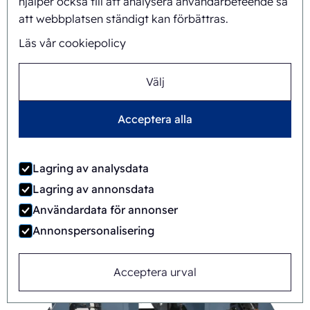
hjälper också till att analysera användarbeteende så
att webbplatsen ständigt kan förbättras.
Läs vår cookiepolicy
Välj
Acceptera alla
Lagring av analysdata
Lagring av annonsdata
FAB8-1418-3-CS
Användardata för annonser
Automatisk
Rotary
Annonspersonalisering
Acceptera urval