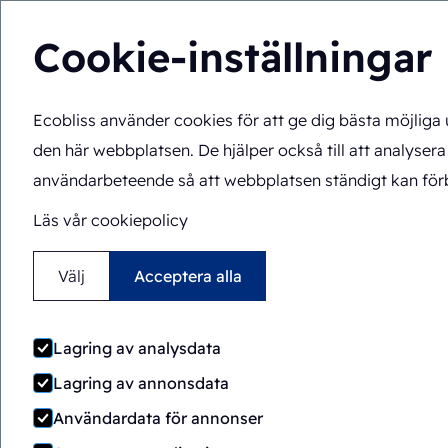
Cookie-inställningar
Ecobliss använder cookies för att ge dig bästa möjliga
Lösningar
Expertis
SV
Du är här:
Hem
>
Lösningar
>
Förpackningsmaskiner
>
FAB
den här webbplatsen. De hjälper också till att analysera
användarbeteende så att webbplatsen ständigt kan förb
Läs vår cookiepolicy
Välj
Acceptera alla
Lagring av analysdata
Lagring av annonsdata
Användardata för annonser