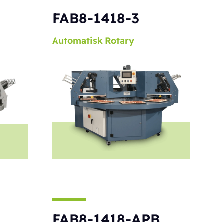
S
FAB8-1418-3
Automatisk
Rotary
S
FAB8-1418-APB