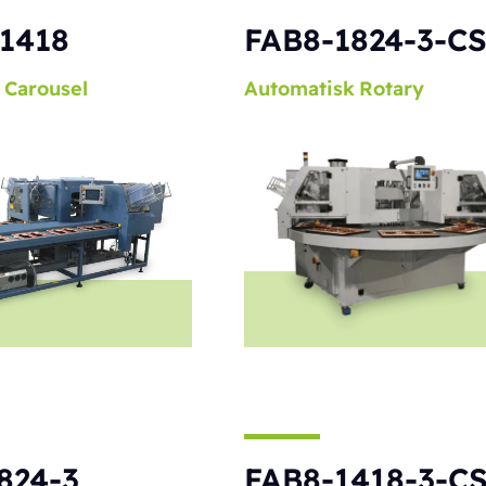
1418
FAB8-1824-3-C
Carousel
Automatisk
Rotary
824-3
FAB8-1418-3-C