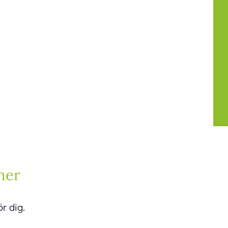
ner
r dig.