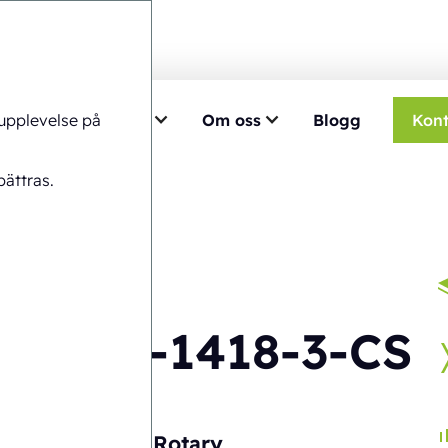
 upplevelse på
Välj Ecobliss
Om oss
Blogg
Kont
8-1418-3-CS
ättras.
FAB8-1418-3-CS
Automatisk
Rotary