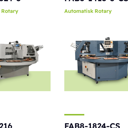
Rotary
Automatisk
Rotary
216
FAB8-1824-CS