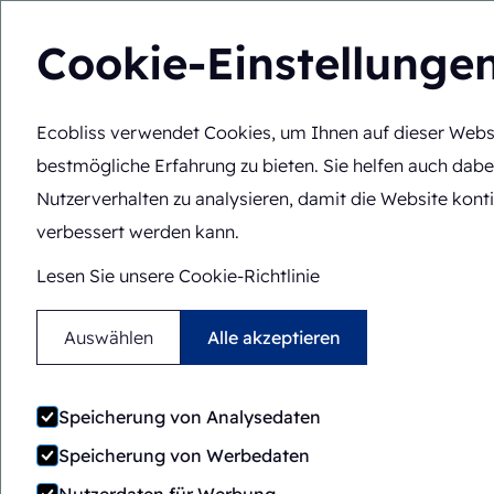
Cookie-Einstellunge
Ecobliss verwendet Cookies, um Ihnen auf dieser Webs
Lösungen
Fachko
DE
Sie befinden sich hier:
Startseite
>
Über uns
>
Integrierter 
bestmögliche Erfahrung zu bieten. Sie helfen auch dabe
Nutzerverhalten zu analysieren, damit die Website konti
verbessert werden kann.
Lesen Sie unsere Cookie-Richtlinie
Der
Auswählen
Alle akzeptieren
Speicherung von Analysedaten
Speicherung von Werbedaten
Ecoblis