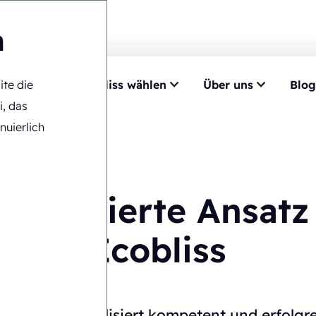
n
ite die
mpetenz
Ecobliss wählen
Über uns
Blog
Ansatz
i, das
nuierlich
 integrierte Ansatz
Ecobliss
s führt und realisiert kompetent und erfolgr