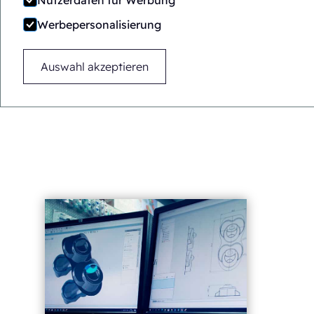
Nutzerdaten für Werbung
Verpackungsp
Werbepersonalisierung
weltweit. Mit u
einen integrierte
Auswahl akzeptieren
Wir tun dies m