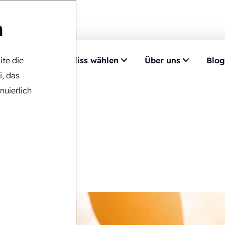
n
ite die
mpetenz
Ecobliss wählen
Über uns
Blog
te Lösung finden
i, das
nuierlich