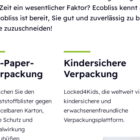
Zeit ein wesentlicher Faktor? Ecobliss kennt
cobliss ist bereit, Sie gut und zuverlässig zu
e zuzuschneiden!
l-Paper-
Kindersichere
rpackung
Verpackung
schen Sie den
Locked4Kids, die weltweit vi
tstoffblister gegen
kindersichere und
celbaren Karton,
erwachsenenfreundliche
e Schutz und
Verpackungsplattform.
alwirkung
zubüßen.