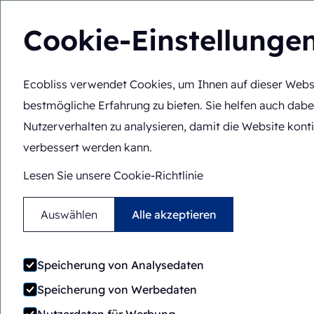
Cookie-Einstellunge
Ecobliss verwendet Cookies, um Ihnen auf dieser Webs
Lösungen
Fachko
DE
Sie befinden sich hier:
Startseite
>
Ecobliss wählen
>
Die bes
bestmögliche Erfahrung zu bieten. Sie helfen auch dabe
Nutzerverhalten zu analysieren, damit die Website konti
verbessert werden kann.
Lesen Sie unsere Cookie-Richtlinie
Auswählen
Alle akzeptieren
Speicherung von Analysedaten
Speicherung von Werbedaten