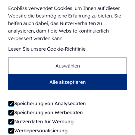
Ecobliss verwendet Cookies, um Ihnen auf dieser
Website die bestmögliche Erfahrung zu bieten. Sie
Hintergrund und Geschichte
helfen auch dabei, das Nutzerverhalten zu
Mission und Vision
analysieren, damit die Website kontinuierlich
verbessert werden kann.
Integrierter Ansatz
Lesen Sie unsere Cookie-Richtlinie
Team
Auswählen
Alle akzeptieren
Allgemeine
©
2026
Ecobliss Retail Packaging ·
Geschäftsbedingungen
Speicherung von Analysedaten
Ecobliss Retail Packaging ist Teil der
Speicherung von Werbedaten
Nutzerdaten für Werbung
Werbepersonalisierung