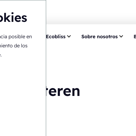
okies
ncia posible en
ncia
Por qué Ecobliss
Sobre nosotros
iento de los
.
van Utteren
l