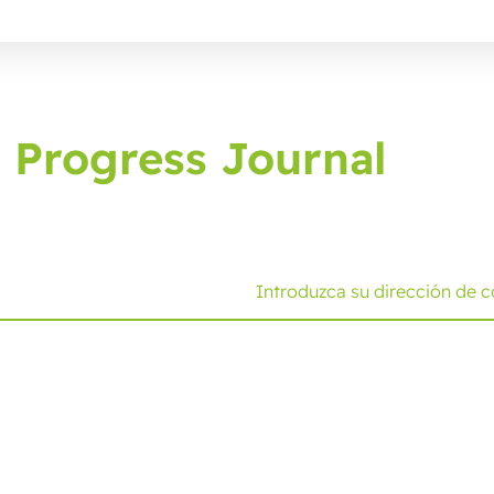
 Progress Journal
 envasado y reciba las últimas novedades y consejos.
Soluciones
Experiencia