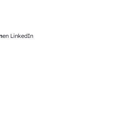
n
en LinkedIn