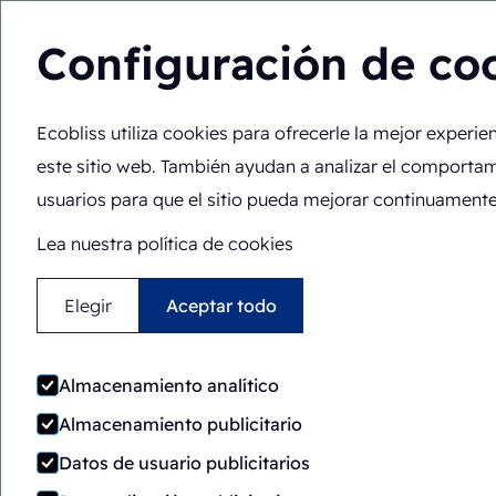
Configuración de co
Ecobliss utiliza cookies para ofrecerle la mejor experie
Soluciones
Experie
ES
Usted está aquí:
Inicio
>
Equipo
>
Marijn van Utteren
este sitio web. También ayudan a analizar el comportam
usuarios para que el sitio pueda mejorar continuamente
Lea nuestra política de cookies
Elegir
Aceptar todo
Marijn 
Almacenamiento analítico
Almacenamiento publicitario
Director comercia
Datos de usuario publicitarios