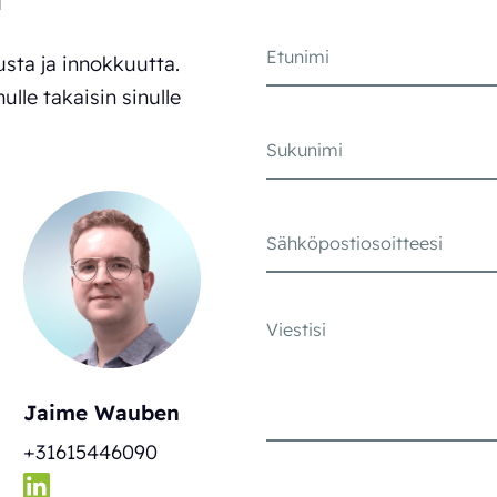
sta ja innokkuutta.
nulle takaisin sinulle
Jaime Wauben
+31615446090