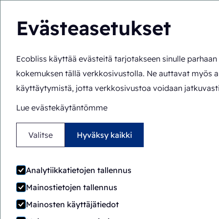
Evästeasetukset
Ecobliss käyttää evästeitä tarjotakseen sinulle parhaa
Ratkaisut
Asiantu
FI
Olet täällä:
Etusivu
>
Asiantuntemus
>
Toimialat
>
Do It Yo
kokemuksen tällä verkkosivustolla. Ne auttavat myös 
käyttäytymistä, jotta verkkosivustoa voidaan jatkuvasti
Lue evästekäytäntömme
Valitse
Hyväksy kaikki
Analytiikkatietojen tallennus
Mainostietojen tallennus
Mainosten käyttäjätiedot