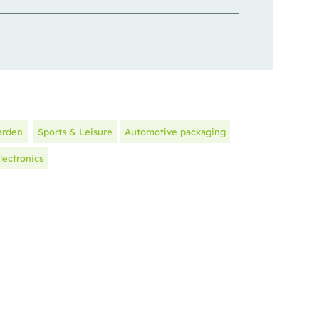
arden
Sports & Leisure
Automotive packaging
lectronics