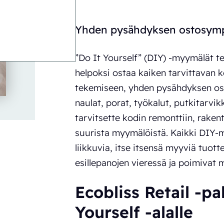
Yhden pysähdyksen ostosymp
”Do It Yourself” (DIY) -myymälät tek
helpoksi ostaa kaiken tarvittavan k
tekemiseen, yhden pysähdyksen ost
naulat, porat, työkalut, putkitarvik
tarvitsette kodin remonttiin, raken
suurista myymälöistä. Kaikki DIY-m
liikkuvia, itse itsensä myyviä tuotte
esillepanojen vieressä ja poimivat m
Ecobliss Retail -p
Yourself -alalle