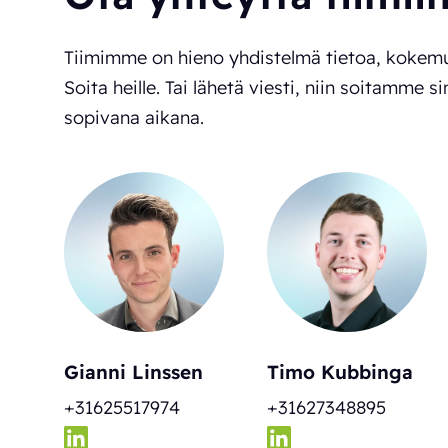
Tiimimme on hieno yhdistelmä tietoa, kokemu
Soita heille. Tai lähetä viesti, niin soitamme si
sopivana aikana.
Gianni Linssen
Timo Kubbinga
+31625517974
+31627348895