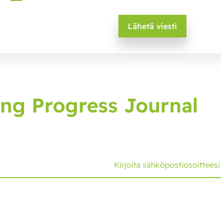
ng Progress Journal
, joka tuo sinulle uusimmat kehitysaskeleet ja vinkit.