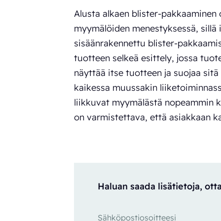
Alusta alkaen blister-pakkaaminen o
myymälöiden menestyksessä, sillä 
sisäänrakennettu blister-pakkaami
tuotteen selkeä esittely, jossa tuot
näyttää itse tuotteen ja suojaa sitä
kaikessa muussakin liiketoiminnass
liikkuvat myymälästä nopeammin kui
on varmistettava, että asiakkaan ka
Haluan saada lisätietoja, ot