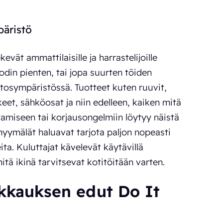
äristö
evät ammattilaisille ja harrastelijoille
odin pienten, tai jopa suurten töiden
osympäristössä. Tuotteet kuten ruuvit,
keet, sähköosat ja niin edelleen, kaiken mitä
tamiseen tai korjausongelmiin löytyy näistä
yymälät haluavat tarjota paljon nopeasti
ita. Kuluttajat kävelevät käytävillä
itä ikinä tarvitsevat kotitöitään varten.
akkauksen edut Do It