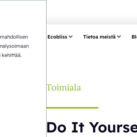
n mahdollisen
ntemus
Valitse Ecobliss
Tietoa meistä
Bl
urself
analysoimaan
 kehittää.
Toimiala
Do It Yourse