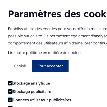
Paramètres des cook
Ecobliss utilise des cookies pour vous offrir la meilleu
Solutions
Expertis
FR
Vous êtes ici :
Accueil
>
À propos
>
Mission et vision
possible sur ce site. Ils permettent également d'analyse
comportement des utilisateurs afin d'améliorer continue
Lire notre politique en matière de cookies
Choisir
Tout accepter
Miss
Stockage analytique
Stockage publicitaire
Données utilisateur publicitaires