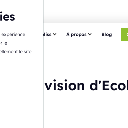
ies
re expérience
e
Choisir Ecobliss
À propos
Blog
r le
llement le site.
ion et vision d'Eco