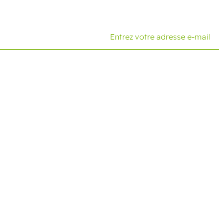
Solutions
Expertise
Cold Seal Packaging
Fonctionnalités
Clamshell Packaging
Composants
Emballage à l'épreuve
Techniques
des enfants
Votre secteur
Emballage tout papier