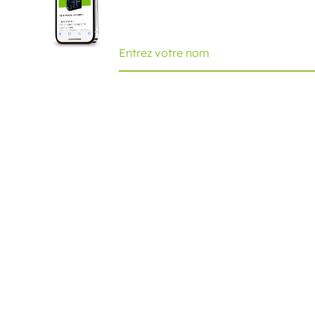
mois.
Ecobliss Retail Packaging
Edisonweg 11
6101 XJ Echt, The Netherlands
+31 475 390 550
Contactez-nous