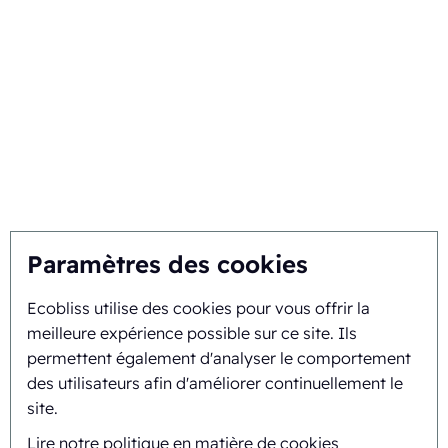
Choisir Ecobliss
Trouver la meilleure solution
Durabilité
Vous inspirez, nous innovons
Paramètres des cookies
À propos
Ecobliss utilise des cookies pour vous offrir la
meilleure expérience possible sur ce site. Ils
Historique et parcours
permettent également d'analyser le comportement
Mission et vision
des utilisateurs afin d'améliorer continuellement le
site.
Approche intégrée
Lire notre politique en matière de cookies