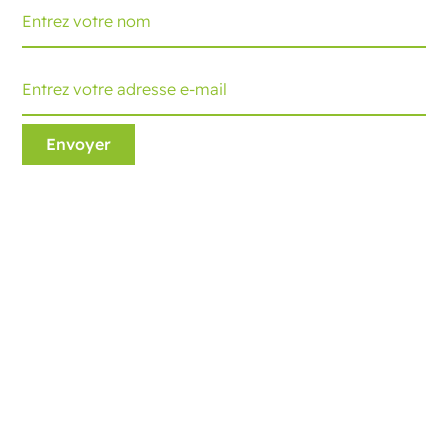
Ecobliss Retail Packaging
Edisonweg 11
6101 XJ Echt, The Netherlands
+31 475 390 550