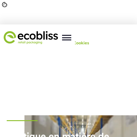
Vous êtes ici :
Accueil
>
Général
>
Cookies
Politique en matière de