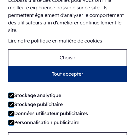
Ecobliss utilise des cookies pour vous offrir la
meilleure expérience possible sur ce site. Ils
Historique et parcours
permettent également d'analyser le comportement
Mission et vision
des utilisateurs afin d'améliorer continuellement le
site.
Approche intégrée
Lire notre politique en matière de cookies
Équipe
Choisir
Tout accepter
Conditions générales
©
2026
Ecobliss Retail Packaging ·
de vente
Stockage analytique
Ecobliss Retail Packaging fait partie du
Stockage publicitaire
Données utilisateur publicitaires
Personnalisation publicitaire
Site réalisé par
Merkmotief