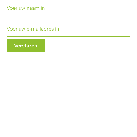
Ecobliss Retail Packaging
Edisonweg 11
6101 XJ Echt, The Netherlands
+31 475 390 550