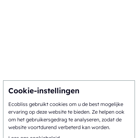
Kies voor Ecobliss
De beste oplossing vinden
Duurzaamheid
U inspireert, wij innoveren
Over ons
Cookie-instellingen
Ecobliss gebruikt cookies om u de best mogelijke
Achtergrond en geschiedenis
ervaring op deze website te bieden. Ze helpen ook
Missie en visie
om het gebruikersgedrag te analyseren, zodat de
website voortdurend verbeterd kan worden.
Integrale aanpak