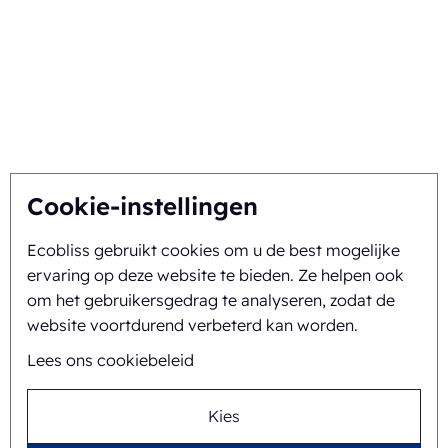
De beste oplossing vinden
Duurzaamheid
U inspireert, wij innoveren
Over ons
Cookie-instellingen
Ecobliss gebruikt cookies om u de best mogelijke
Achtergrond en geschiedenis
ervaring op deze website te bieden. Ze helpen ook
Missie en visie
om het gebruikersgedrag te analyseren, zodat de
website voortdurend verbeterd kan worden.
Integrale aanpak
Lees ons cookiebeleid
Team
Kies