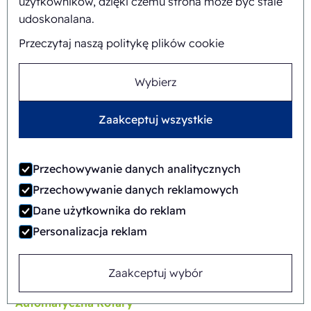
użytkowników, dzięki czemu strona może być stale
udoskonalana.
Przeczytaj naszą politykę plików cookie
Wybierz
Zaakceptuj wszystkie
Przechowywanie danych analitycznych
Przechowywanie danych reklamowych
Dane użytkownika do reklam
Personalizacja reklam
FAB8-1418-3-CS
Zaakceptuj wybór
Automatyczna
Rotary