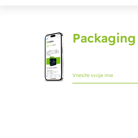
Packaging
Prijavite se na embalažni
Ecobliss Retail Packaging