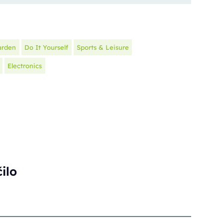
arden
Do It Yourself
Sports & Leisure
Electronics
čilo