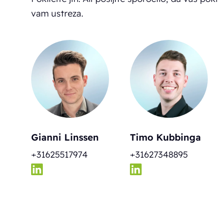
vam ustreza.
Gianni Linssen
Timo Kubbinga
+31625517974
+31627348895