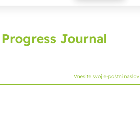
 Progress Journal
 časopis, ki vam prinaša najnovejši razvoj in nasvete.
Rešitve
Strokovno znanje
Cold seal embalaža
Funkcionalnosti