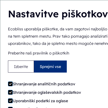
Nastavitve piškotkov
Ecobliss uporablja piškotke, da vam zagotovi najboljš
Rešitve
Strokovno 
SL
Tu ste:
Domov
>
Strokovno znanje
>
Panoge
>
Office & St
na tem spletnem mestu. Prav tako pomagajo analizirati
uporabnikov, tako da je spletno mesto mogoče nenehno 
Preberite naš pravilnik o piškotkih
Izberite
Sprejmi vse
Shranjevanje analitičnih podatkov
Shranjevanje oglaševalskih podatkov
Uporabniški podatki za oglase