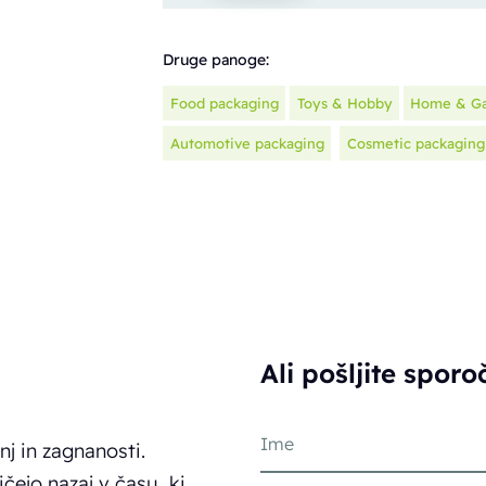
Druge panoge:
Food packaging
Toys & Hobby
Home & G
Automotive packaging
Cosmetic packaging
Ali pošljite sporo
nj in zagnanosti.
ličejo nazaj v času, ki