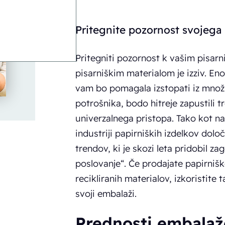
Pritegnite pozornost svojega
Pritegniti pozornost k vašim pisarn
pisarniškim materialom je izziv. En
vam bo pomagala izstopati iz množic
potrošnika, bodo hitreje zapustili tr
univerzalnega pristopa. Tako kot na
industriji papirniških izdelkov določ
trendov, ki je skozi leta pridobil za
poslovanje“. Če prodajate papirniške 
recikliranih materialov, izkoristite 
svoji embalaži.
Prednosti embalaže