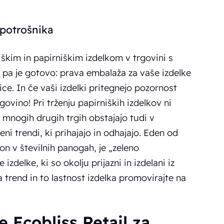
 potrošnika
iškim in papirniškim izdelkom v trgovini s
o pa je gotovo: prava embalaža za vaše izdelke
e. In če vaši izdelki pritegnejo pozornost
govino! Pri trženju papirniških izdelkov ni
 mnogih drugih trgih obstajajo tudi v
eni trendi, ki prihajajo in odhajajo. Eden od
gon v številnih panogah, je „zeleno
izdelke, ki so okolju prijazni in izdelani iz
ta trend in to lastnost izdelka promovirajte na
 Ecobliss Retail za