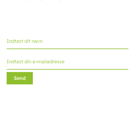
Tilmeld dig packaging journal, der bringer dig de
seneste udviklinger og tips. Hver måned modtager du
en opdatering.