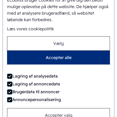
Ecobliss bruger cookies for at give dig den bedst
Baggrund og historie
mulige oplevelse på dette website. De hjælper også
Mission og vision
med at analysere brugeradfærd, så websitet
løbende kan forbedres.
Integreret tilgang
Læs vores cookiepolitik
Team
Vælg
Accepter alle
Almindelige
©
2026
Ecobliss Retail Packaging ·
forretningsbetingelser
Lagring af analysedata
Ecobliss Retail Packaging er en del af
Lagring af annoncedata
Brugerdata til annoncer
Annoncepersonalisering
Site af
Merkmotief
Accepter valg