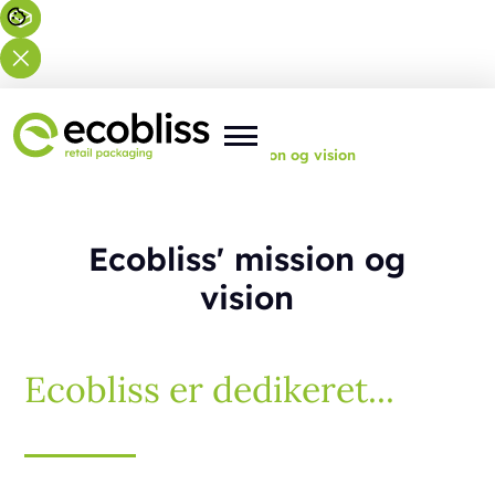
Du er her:
Forside
>
Om os
>
Mission og vision
Ecobliss' mission og
vision
Ecobliss er dedikeret...