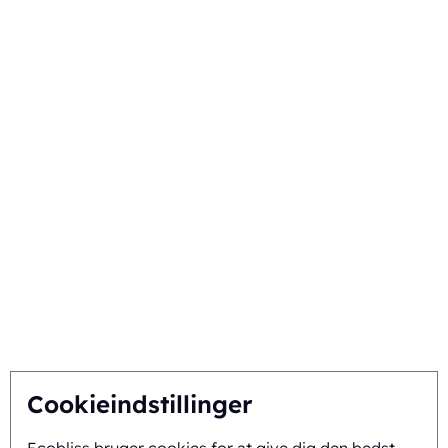
Komponenter
Teknikker
Din branche
Vælg Ecobliss
Få den bedste løsning
Bæredygtighed
Du inspirerer, vi innoverer
Om os
Cookieindstillinger