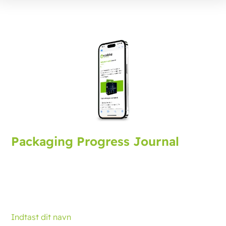
Packaging Progress Journal
Tilmeld dig packaging journal, der bringer dig de
seneste udviklinger og tips. Hver måned modtager du
en opdatering.