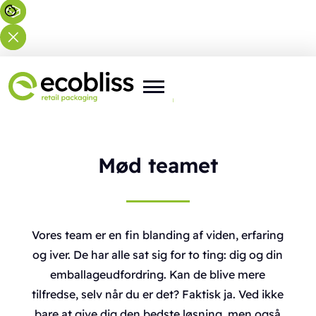
Du er her:
Forside
>
Om os
>
Team
Mød teamet
Vores team er en fin blanding af viden, erfaring
og iver. De har alle sat sig for to ting: dig og din
emballageudfordring. Kan de blive mere
tilfredse, selv når du er det? Faktisk ja. Ved ikke
bare at give dig den bedste løsning, men også