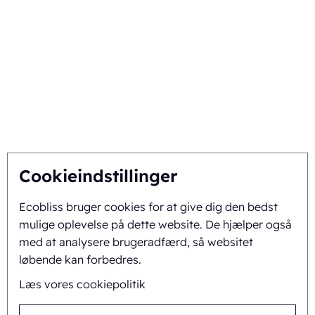
Vælg Ecobliss
Få den bedste løsning
Bæredygtighed
Du inspirerer, vi innoverer
Om os
Cookieindstillinger
Ecobliss bruger cookies for at give dig den bedst
Baggrund og historie
mulige oplevelse på dette website. De hjælper også
Mission og vision
med at analysere brugeradfærd, så websitet
løbende kan forbedres.
Integreret tilgang
Læs vores cookiepolitik
Team