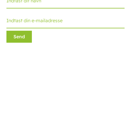
Ecobliss Retail Packaging
Edisonweg 11
6101 XJ Echt, The Netherlands
+31 475 390 550
Kontakt os