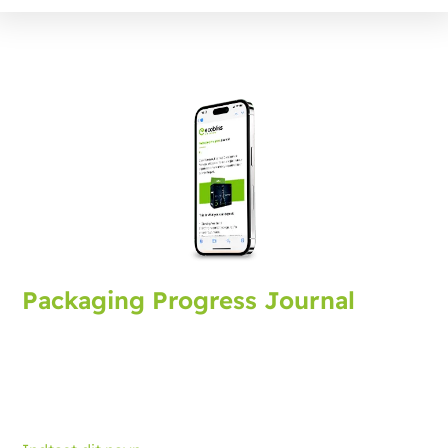
Packaging Progress Journal
Tilmeld dig packaging journal, der bringer dig de
seneste udviklinger og tips. Hver måned modtager du
en opdatering.