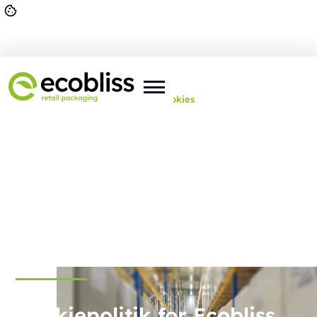
Du er her:
Forside
>
Generelt
>
Cookies
Cookiepolitik for Ecobliss