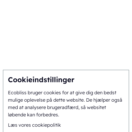
Vælg Ecobliss
Få den bedste løsning
Bæredygtighed
Du inspirerer, vi innoverer
Om os
Cookieindstillinger
Ecobliss bruger cookies for at give dig den bedst
Baggrund og historie
mulige oplevelse på dette website. De hjælper også
Mission og vision
med at analysere brugeradfærd, så websitet
løbende kan forbedres.
Integreret tilgang
Læs vores cookiepolitik
Team